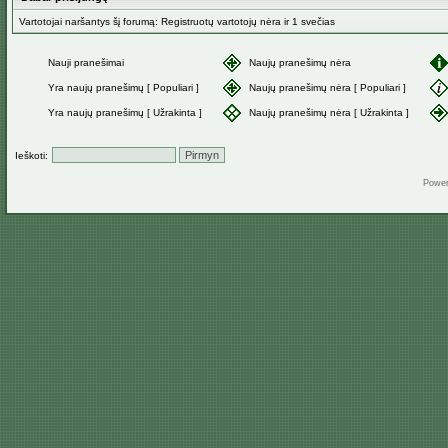
Vartotojai naršantys šį forumą: Registruotų vartotojų nėra ir 1 svečias
Nauji pranešimai
Naujų pranešimų nėra
Yra naujų pranešimų [ Populiari ]
Naujų pranešimų nėra [ Populiari ]
Yra naujų pranešimų [ Užrakinta ]
Naujų pranešimų nėra [ Užrakinta ]
Ieškoti:
Powe