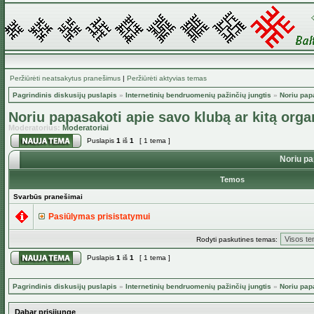
Peržiūrėti neatsakytus pranešimus
|
Peržiūrėti aktyvias temas
Pagrindinis diskusijų puslapis
»
Internetinių bendruomenių pažinčių jungtis
»
Noriu pap
Noriu papasakoti apie savo klubą ar kitą orga
Moderatorius:
Moderatoriai
Puslapis
1
iš
1
[ 1 tema ]
Noriu pap
Temos
Svarbūs pranešimai
Pasiūlymas prisistatymui
Rodyti paskutines temas:
Puslapis
1
iš
1
[ 1 tema ]
Pagrindinis diskusijų puslapis
»
Internetinių bendruomenių pažinčių jungtis
»
Noriu pap
Dabar prisijungę