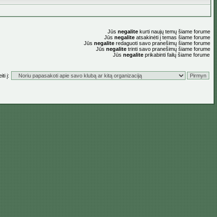
Jūs
negalite
kurti naujų temų šiame forume
Jūs
negalite
atsakinėti į temas šiame forume
Jūs
negalite
redaguoti savo pranešimų šiame forume
Jūs
negalite
trinti savo pranešimų šiame forume
Jūs
negalite
prikabinti failų šiame forume
ti į: