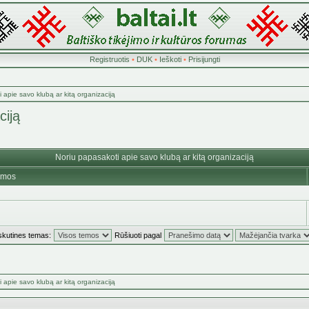
Registruotis
•
DUK
•
Ieškoti
•
Prisijungti
 apie savo klubą ar kitą organizaciją
ciją
Noriu papasakoti apie savo klubą ar kitą organizaciją
emos
skutines temas:
Rūšiuoti pagal
 apie savo klubą ar kitą organizaciją