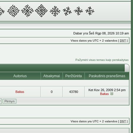
Dabar yra Šeš Rgp 08, 2026 10:19 am
Visos datos yra UTC + 2 valandos [
DST
]
Pažymėti visas temas kaip perskaitytas
Autorius
Atsakymai
Peržiūrėta
Paskutinis pranešimas
Ket Kov 26, 2009 2:54 pm
Baltas
0
43780
Baltas
Visos datos yra UTC + 2 valandos [
DST
]