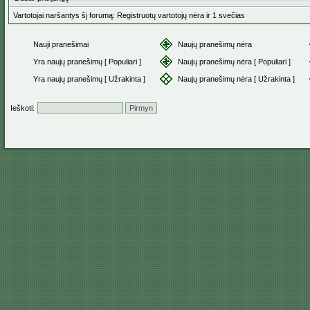
Vartotojai naršantys šį forumą: Registruotų vartotojų nėra ir 1 svečias
Nauji pranešimai
Naujų pranešimų nėra
Yra naujų pranešimų [ Populiari ]
Naujų pranešimų nėra [ Populiari ]
Yra naujų pranešimų [ Užrakinta ]
Naujų pranešimų nėra [ Užrakinta ]
Ieškoti: