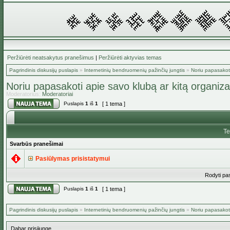
Peržiūrėti neatsakytus pranešimus
|
Peržiūrėti aktyvias temas
Pagrindinis diskusijų puslapis
»
Internetinių bendruomenių pažinčių jungtis
»
Noriu papasakoti
Noriu papasakoti apie savo klubą ar kitą organiza
Moderatorius:
Moderatoriai
Puslapis
1
iš
1
[ 1 tema ]
T
Svarbūs pranešimai
Pasiūlymas prisistatymui
Rodyti pa
Puslapis
1
iš
1
[ 1 tema ]
Pagrindinis diskusijų puslapis
»
Internetinių bendruomenių pažinčių jungtis
»
Noriu papasakoti
Dabar prisijungę