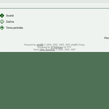
Svarbi
Dažna
Tema perkelta
Perei
Powered by
phpBB
© 2000, 2002, 2005, 2007 phpBB Group.
Designed by
STSoftware
for PTF.
Vertė
Vilius Šumskas
© 2003, 2005, 2007