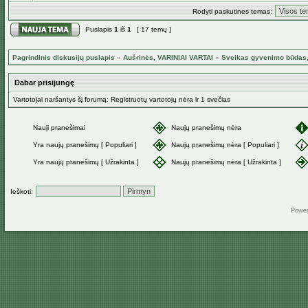
Rodyti paskutines temas:
Puslapis
1
iš
1
[ 17 temų ]
Pagrindinis diskusijų puslapis
»
Aušrinės, VARINIAI VARTAI
»
Sveikas gyvenimo būdas, 
Dabar prisijungę
Vartotojai naršantys šį forumą: Registruotų vartotojų nėra ir 1 svečias
Nauji pranešimai
Naujų pranešimų nėra
Yra naujų pranešimų [ Populiari ]
Naujų pranešimų nėra [ Populiari ]
Yra naujų pranešimų [ Užrakinta ]
Naujų pranešimų nėra [ Užrakinta ]
Ieškoti:
Powe