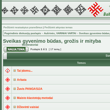
Peržiūrėti neatsakytus pranešimus
|
Peržiūrėti aktyvias temas
Pagrindinis diskusijų puslapis
»
Aušrinės, VARINIAI VARTAI
»
Sveikas gyvenimo būdas, 
Sveikas gyvenimo būdas, grožis ir mityba
Moderatorius:
Moderatoriai
Puslapis
1
iš
1
[ 17 temų ]
Sve
Temos
Tai įdomu...
Arbata
Žuvis PANGASIJA
Maisto klastotojų metodai
Džiovinti vaisiai