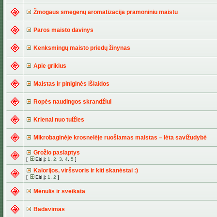
Žmogaus smegenų aromatizacija pramoniniu maistu
Paros maisto davinys
Kenksmingų maisto priedų žinynas
Apie grikius
Maistas ir piniginės išlaidos
Ropės naudingos skrandžiui
Krienai nuo tulžies
Mikrobaginėje krosnelėje ruošiamas maistas – lėta savižudybė
Grožio paslaptys
[
Eiti į:
1
,
2
,
3
,
4
,
5
]
Kalorijos, viršsvoris ir kiti skanėstai :)
[
Eiti į:
1
,
2
]
Mėnulis ir sveikata
Badavimas