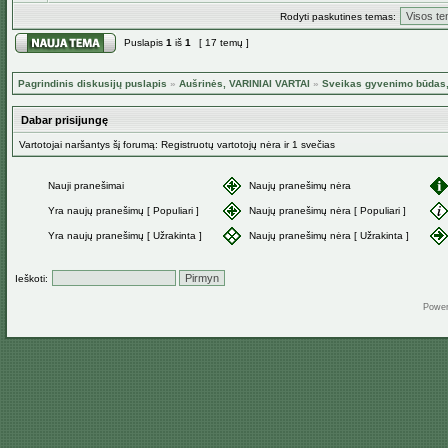
Rodyti paskutines temas:
Puslapis
1
iš
1
[ 17 temų ]
Pagrindinis diskusijų puslapis
»
Aušrinės, VARINIAI VARTAI
»
Sveikas gyvenimo būdas, 
Dabar prisijungę
Vartotojai naršantys šį forumą: Registruotų vartotojų nėra ir 1 svečias
Nauji pranešimai
Naujų pranešimų nėra
Yra naujų pranešimų [ Populiari ]
Naujų pranešimų nėra [ Populiari ]
Yra naujų pranešimų [ Užrakinta ]
Naujų pranešimų nėra [ Užrakinta ]
Ieškoti:
Powe