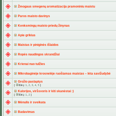
Žmogaus smegenų aromatizacija pramoniniu maistu
Paros maisto davinys
Kenksmingų maisto priedų žinynas
Apie grikius
Maistas ir piniginės išlaidos
Ropės naudingos skrandžiui
Krienai nuo tulžies
Mikrobaginėje krosnelėje ruošiamas maistas – lėta savižudybė
Grožio paslaptys
[
Eiti į:
1
,
2
,
3
,
4
,
5
]
Kalorijos, viršsvoris ir kiti skanėstai :)
[
Eiti į:
1
,
2
]
Mėnulis ir sveikata
Badavimas