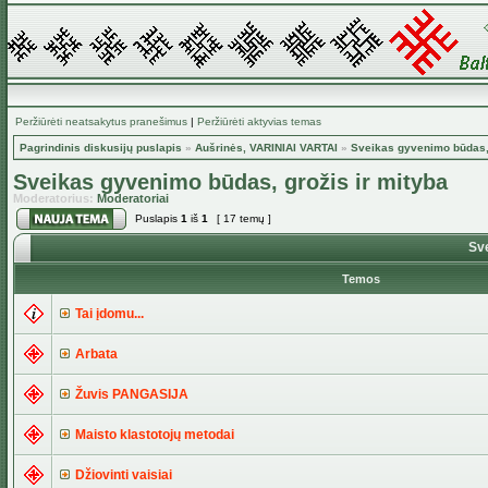
Peržiūrėti neatsakytus pranešimus
|
Peržiūrėti aktyvias temas
Pagrindinis diskusijų puslapis
»
Aušrinės, VARINIAI VARTAI
»
Sveikas gyvenimo būdas, 
Sveikas gyvenimo būdas, grožis ir mityba
Moderatorius:
Moderatoriai
Puslapis
1
iš
1
[ 17 temų ]
Sve
Temos
Tai įdomu...
Arbata
Žuvis PANGASIJA
Maisto klastotojų metodai
Džiovinti vaisiai