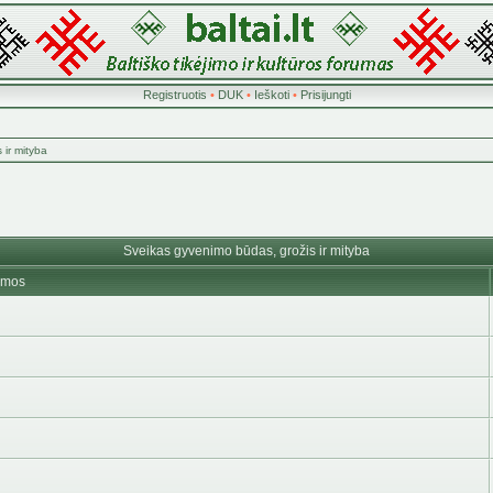
Registruotis
•
DUK
•
Ieškoti
•
Prisijungti
 ir mityba
Sveikas gyvenimo būdas, grožis ir mityba
emos