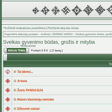
Peržiūrėti neatsakytus pranešimus
|
Peržiūrėti aktyvias temas
Pagrindinis diskusijų puslapis
»
Aušrinės, VARINIAI VARTAI
»
Sveikas gyvenimo būdas, grožis
Sveikas gyvenimo būdas, grožis ir mityba
Moderatorius:
Moderatoriai
Puslapis
1
iš
1
[ 17 temų ]
T
Tai įdomu...
Arbata
Žuvis PANGASIJA
Maisto klastotojų metodai
Džiovinti vaisiai