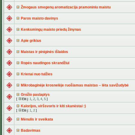
Žmogaus smegenų aromatizacija pramoniniu maistu
Paros maisto davinys
Kenksmingų maisto priedų žinynas
Apie grikius
Maistas ir piniginės išlaidos
Ropės naudingos skrandžiui
Krienai nuo tulžies
Mikrobaginėje krosnelėje ruošiamas maistas – lėta savižudybė
Grožio paslaptys
[
Eiti į:
1
,
2
,
3
,
4
,
5
]
Kalorijos, viršsvoris ir kiti skanėstai :)
[
Eiti į:
1
,
2
]
Mėnulis ir sveikata
Badavimas