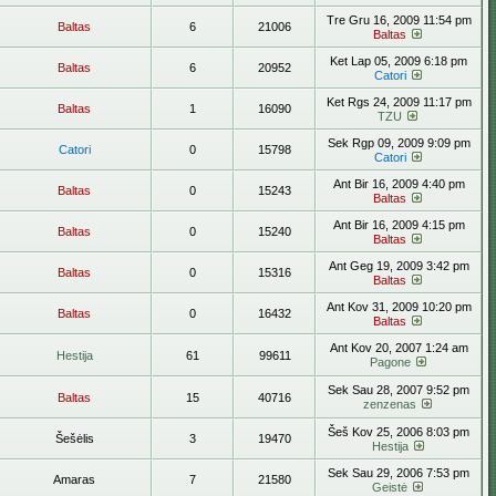
Tre Gru 16, 2009 11:54 pm
Baltas
6
21006
Baltas
Ket Lap 05, 2009 6:18 pm
Baltas
6
20952
Catori
Ket Rgs 24, 2009 11:17 pm
Baltas
1
16090
TZU
Sek Rgp 09, 2009 9:09 pm
Catori
0
15798
Catori
Ant Bir 16, 2009 4:40 pm
Baltas
0
15243
Baltas
Ant Bir 16, 2009 4:15 pm
Baltas
0
15240
Baltas
Ant Geg 19, 2009 3:42 pm
Baltas
0
15316
Baltas
Ant Kov 31, 2009 10:20 pm
Baltas
0
16432
Baltas
Ant Kov 20, 2007 1:24 am
Hestija
61
99611
Pagone
Sek Sau 28, 2007 9:52 pm
Baltas
15
40716
zenzenas
Šeš Kov 25, 2006 8:03 pm
Šešėlis
3
19470
Hestija
Sek Sau 29, 2006 7:53 pm
Amaras
7
21580
Geistė