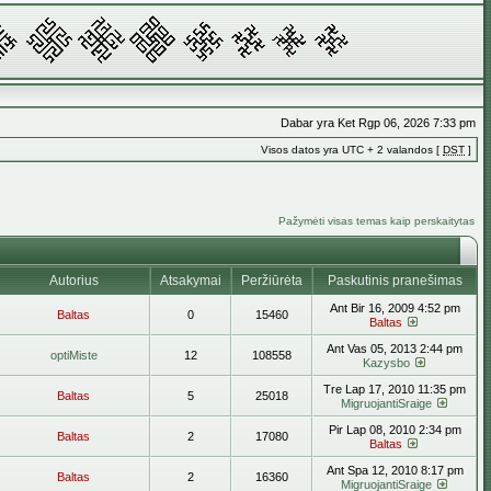
Dabar yra Ket Rgp 06, 2026 7:33 pm
Visos datos yra UTC + 2 valandos [
DST
]
Pažymėti visas temas kaip perskaitytas
Autorius
Atsakymai
Peržiūrėta
Paskutinis pranešimas
Ant Bir 16, 2009 4:52 pm
Baltas
0
15460
Baltas
Ant Vas 05, 2013 2:44 pm
optiMiste
12
108558
Kazysbo
Tre Lap 17, 2010 11:35 pm
Baltas
5
25018
MigruojantiSraige
Pir Lap 08, 2010 2:34 pm
Baltas
2
17080
Baltas
Ant Spa 12, 2010 8:17 pm
Baltas
2
16360
MigruojantiSraige