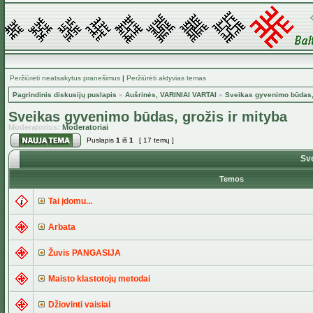
Peržiūrėti neatsakytus pranešimus
|
Peržiūrėti aktyvias temas
Pagrindinis diskusijų puslapis
»
Aušrinės, VARINIAI VARTAI
»
Sveikas gyvenimo būdas, 
Sveikas gyvenimo būdas, grožis ir mityba
Moderatorius:
Moderatoriai
Puslapis
1
iš
1
[ 17 temų ]
Sve
Temos
Tai įdomu...
Arbata
Žuvis PANGASIJA
Maisto klastotojų metodai
Džiovinti vaisiai