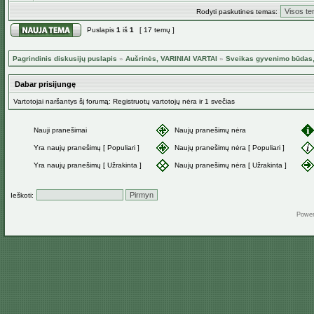
Rodyti paskutines temas:
Puslapis
1
iš
1
[ 17 temų ]
Pagrindinis diskusijų puslapis
»
Aušrinės, VARINIAI VARTAI
»
Sveikas gyvenimo būdas, 
Dabar prisijungę
Vartotojai naršantys šį forumą: Registruotų vartotojų nėra ir 1 svečias
Nauji pranešimai
Naujų pranešimų nėra
Yra naujų pranešimų [ Populiari ]
Naujų pranešimų nėra [ Populiari ]
Yra naujų pranešimų [ Užrakinta ]
Naujų pranešimų nėra [ Užrakinta ]
Ieškoti:
Powe