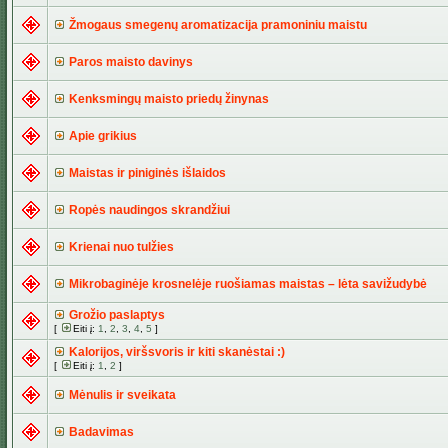
Žmogaus smegenų aromatizacija pramoniniu maistu
Paros maisto davinys
Kenksmingų maisto priedų žinynas
Apie grikius
Maistas ir piniginės išlaidos
Ropės naudingos skrandžiui
Krienai nuo tulžies
Mikrobaginėje krosnelėje ruošiamas maistas – lėta savižudybė
Grožio paslaptys
[
Eiti į:
1
,
2
,
3
,
4
,
5
]
Kalorijos, viršsvoris ir kiti skanėstai :)
[
Eiti į:
1
,
2
]
Mėnulis ir sveikata
Badavimas