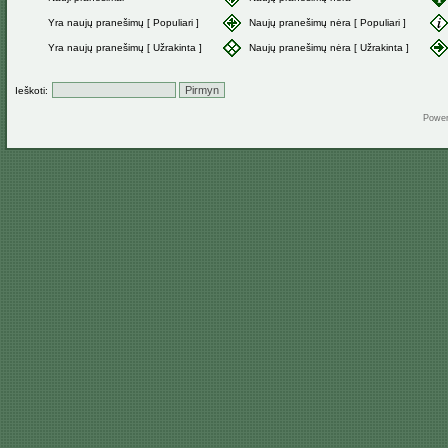
Yra naujų pranešimų [ Populiari ]
Naujų pranešimų nėra [ Populiari ]
Yra naujų pranešimų [ Užrakinta ]
Naujų pranešimų nėra [ Užrakinta ]
Ieškoti:
Powe