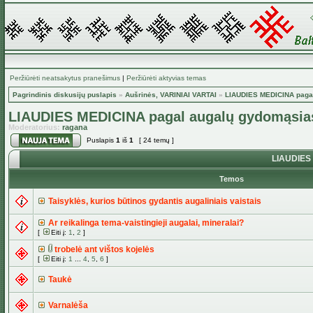
Peržiūrėti neatsakytus pranešimus
|
Peržiūrėti aktyvias temas
Pagrindinis diskusijų puslapis
»
Aušrinės, VARINIAI VARTAI
»
LIAUDIES MEDICINA paga
LIAUDIES MEDICINA pagal augalų gydomąsia
Moderatorius:
ragana
Puslapis
1
iš
1
[ 24 temų ]
LIAUDIES 
Temos
Taisyklės, kurios būtinos gydantis augaliniais vaistais
Ar reikalinga tema-vaistingieji augalai, mineralai?
[
Eiti į:
1
,
2
]
trobelė ant vištos kojelės
[
Eiti į:
1
...
4
,
5
,
6
]
Taukė
Varnalėša