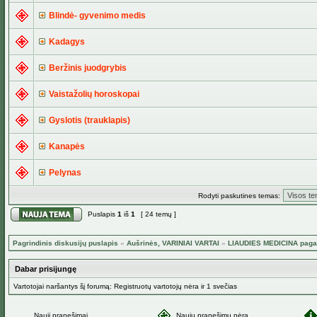
Blindė- gyvenimo medis
Kadagys
Beržinis juodgrybis
Vaistažolių horoskopai
Gyslotis (trauklapis)
Kanapės
Pelynas
Rodyti paskutines temas:
Puslapis
1
iš
1
[ 24 temų ]
Pagrindinis diskusijų puslapis
»
Aušrinės, VARINIAI VARTAI
»
LIAUDIES MEDICINA paga
Dabar prisijungę
Vartotojai naršantys šį forumą: Registruotų vartotojų nėra ir 1 svečias
Nauji pranešimai
Naujų pranešimų nėra