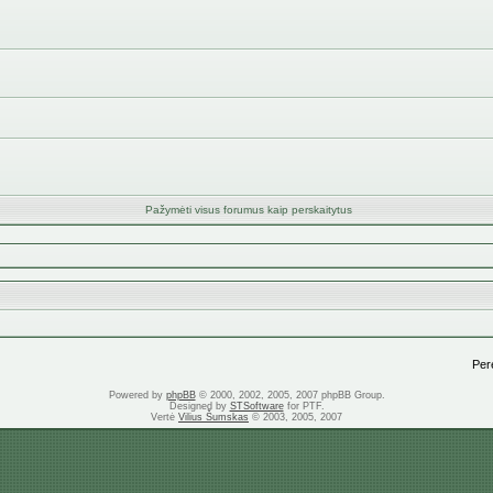
Pažymėti visus forumus kaip perskaitytus
Perei
Powered by
phpBB
© 2000, 2002, 2005, 2007 phpBB Group.
Designed by
STSoftware
for PTF.
Vertė
Vilius Šumskas
© 2003, 2005, 2007