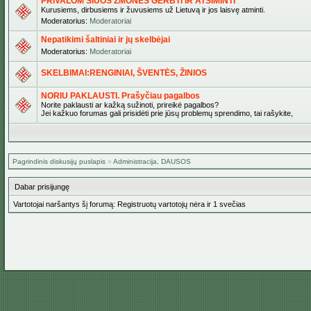
PRIVALOM ŠIUOS ŽMONES GERBTI IR ATSIMINTI
Kurusiems, dirbusiems ir žuvusiems už Lietuvą ir jos laisvę atminti.
Moderatorius:
Moderatoriai
Nepatikimi šaltiniai ir jų skelbėjai
Moderatorius:
Moderatoriai
SKELBIMAI:RENGINIAI, ŠVENTĖS, ŽINIOS
NORIU PAKLAUSTI. Prašyčiau pagalbos
Norite paklausti ar kažką sužinoti, prireikė pagalbos?
Jei kažkuo forumas gali prisidėti prie jūsų problemų sprendimo, tai rašykite,
Pagrindinis diskusijų puslapis
»
Administracija, DAUSOS
Dabar prisijungę
Vartotojai naršantys šį forumą: Registruotų vartotojų nėra ir 1 svečias