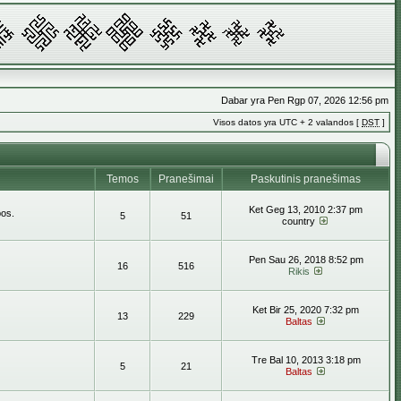
Dabar yra Pen Rgp 07, 2026 12:56 pm
Visos datos yra UTC + 2 valandos [
DST
]
Temos
Pranešimai
Paskutinis pranešimas
Ket Geg 13, 2010 2:37 pm
bos.
5
51
country
Pen Sau 26, 2018 8:52 pm
16
516
Rikis
Ket Bir 25, 2020 7:32 pm
13
229
Baltas
Tre Bal 10, 2013 3:18 pm
5
21
Baltas