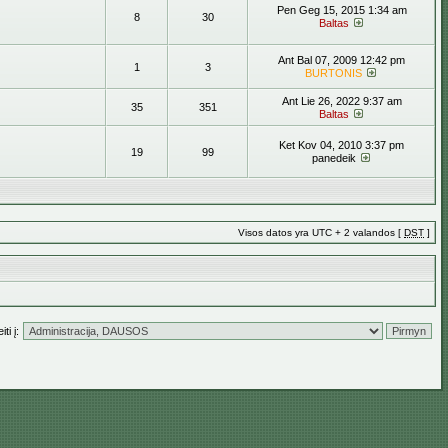
Pen Geg 15, 2015 1:34 am
8
30
Baltas
Ant Bal 07, 2009 12:42 pm
1
3
BURTONIS
Ant Lie 26, 2022 9:37 am
35
351
Baltas
Ket Kov 04, 2010 3:37 pm
19
99
panedeik
Visos datos yra UTC + 2 valandos [
DST
]
ti į: