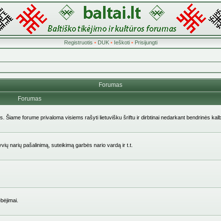
Registruotis
•
DUK
•
Ieškoti
•
Prisijungti
Forumas
Forumas
ės. Šiame forume privaloma visiems rašyti lietuvišku šriftu ir dirbtinai nedarkant bendrinės kal
yvių narių pašalinimą, suteikimą garbės nario vardą ir t.t.
bėjimai.