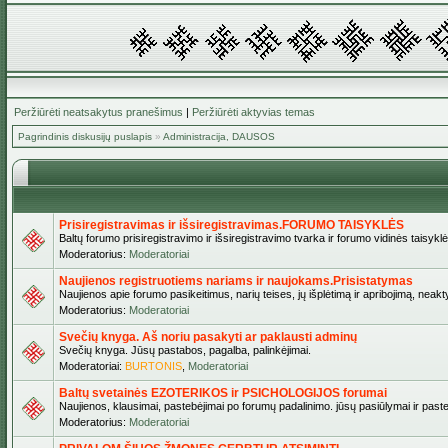
Peržiūrėti neatsakytus pranešimus
|
Peržiūrėti aktyvias temas
Pagrindinis diskusijų puslapis
»
Administracija, DAUSOS
Prisiregistravimas ir išsiregistravimas.FORUMO TAISYKLĖS
Baltų forumo prisiregistravimo ir išsiregistravimo tvarka ir forumo vidinės taisykl
Moderatorius:
Moderatoriai
Naujienos registruotiems nariams ir naujokams.Prisistatymas
Naujienos apie forumo pasikeitimus, narių teises, jų išplėtimą ir apribojimą, neakt
Moderatorius:
Moderatoriai
Svečių knyga. Aš noriu pasakyti ar paklausti adminų
Svečių knyga. Jūsų pastabos, pagalba, palinkėjimai.
Moderatoriai:
BURTONIS
,
Moderatoriai
Baltų svetainės EZOTERIKOS ir PSICHOLOGIJOS forumai
Naujienos, klausimai, pastebėjimai po forumų padalinimo. jūsų pasiūlymai ir paste
Moderatorius:
Moderatoriai