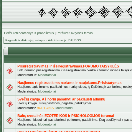
Peržiūrėti neatsakytus pranešimus
|
Peržiūrėti aktyvias temas
Pagrindinis diskusijų puslapis
»
Administracija, DAUSOS
Prisiregistravimas ir išsiregistravimas.FORUMO TAISYKLĖS
Baltų forumo prisiregistravimo ir išsiregistravimo tvarka ir forumo vidinės taisykl
Moderatorius:
Moderatoriai
Naujienos registruotiems nariams ir naujokams.Prisistatymas
Naujienos apie forumo pasikeitimus, narių teises, jų išplėtimą ir apribojimą, neakt
Moderatorius:
Moderatoriai
Svečių knyga. Aš noriu pasakyti ar paklausti adminų
Svečių knyga. Jūsų pastabos, pagalba, palinkėjimai.
Moderatoriai:
BURTONIS
,
Moderatoriai
Baltų svetainės EZOTERIKOS ir PSICHOLOGIJOS forumai
Naujienos, klausimai, pastebėjimai po forumų padalinimo. jūsų pasiūlymai ir paste
Moderatorius:
Moderatoriai