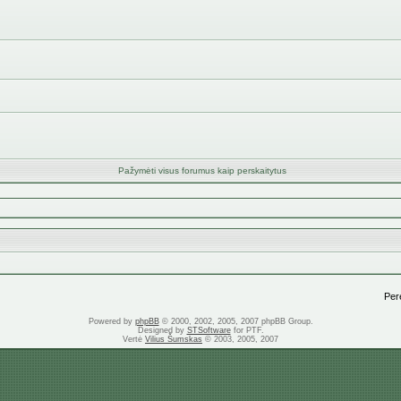
Pažymėti visus forumus kaip perskaitytus
Perei
Powered by
phpBB
© 2000, 2002, 2005, 2007 phpBB Group.
Designed by
STSoftware
for PTF.
Vertė
Vilius Šumskas
© 2003, 2005, 2007