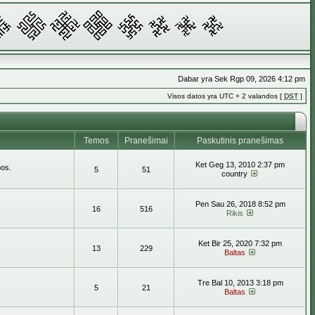
Dabar yra Sek Rgp 09, 2026 4:12 pm
Visos datos yra UTC + 2 valandos [
DST
]
Temos
Pranešimai
Paskutinis pranešimas
Ket Geg 13, 2010 2:37 pm
bos.
5
51
country
Pen Sau 26, 2018 8:52 pm
16
516
Rikis
Ket Bir 25, 2020 7:32 pm
13
229
Baltas
Tre Bal 10, 2013 3:18 pm
5
21
Baltas