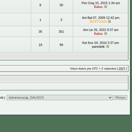
Pen Geg 15, 2015 1:34 am
8
30
Baltas
Ant Bal 07, 2009 12:42 pm
1
3
BURTONIS
Ant Lie 26, 2022 9:37 am
35
351
Baltas
Ket Kov 04, 2010 3:37 pm
19
99
panedeik
Visos datos yra UTC + 2 valandos [
DST
]
ti į: