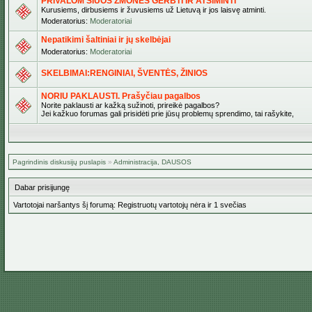
PRIVALOM ŠIUOS ŽMONES GERBTI IR ATSIMINTI
Kurusiems, dirbusiems ir žuvusiems už Lietuvą ir jos laisvę atminti.
Moderatorius:
Moderatoriai
Nepatikimi šaltiniai ir jų skelbėjai
Moderatorius:
Moderatoriai
SKELBIMAI:RENGINIAI, ŠVENTĖS, ŽINIOS
NORIU PAKLAUSTI. Prašyčiau pagalbos
Norite paklausti ar kažką sužinoti, prireikė pagalbos?
Jei kažkuo forumas gali prisidėti prie jūsų problemų sprendimo, tai rašykite,
Pagrindinis diskusijų puslapis
»
Administracija, DAUSOS
Dabar prisijungę
Vartotojai naršantys šį forumą: Registruotų vartotojų nėra ir 1 svečias