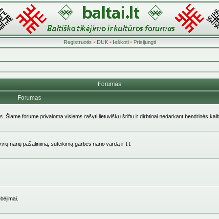
Registruotis
•
DUK
•
Ieškoti
•
Prisijungti
Forumas
Forumas
ės. Šiame forume privaloma visiems rašyti lietuvišku šriftu ir dirbtinai nedarkant bendrinės kal
yvių narių pašalinimą, suteikimą garbės nario vardą ir t.t.
bėjimai.