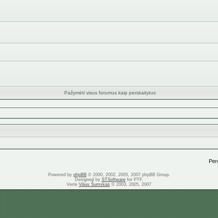
Pažymėti visus forumus kaip perskaitytus
Perei
Powered by
phpBB
© 2000, 2002, 2005, 2007 phpBB Group.
Designed by
STSoftware
for PTF.
Vertė
Vilius Šumskas
© 2003, 2005, 2007