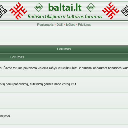
Registruotis
•
DUK
•
Ieškoti
•
Prisijungti
Forumas
Forumas
ės. Šiame forume privaloma visiems rašyti lietuvišku šriftu ir dirbtinai nedarkant bendrinės kal
yvių narių pašalinimą, suteikimą garbės nario vardą ir t.t.
bėjimai.