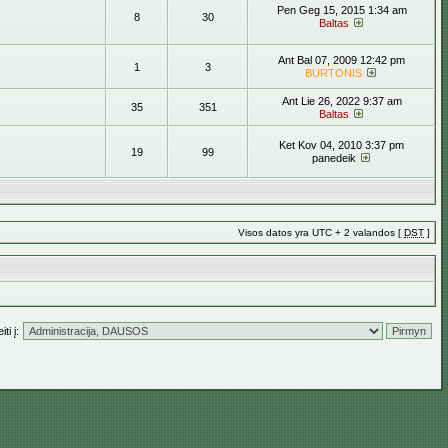
Pen Geg 15, 2015 1:34 am
8
30
Baltas
Ant Bal 07, 2009 12:42 pm
1
3
BURTONIS
Ant Lie 26, 2022 9:37 am
35
351
Baltas
Ket Kov 04, 2010 3:37 pm
19
99
panedeik
Visos datos yra UTC + 2 valandos [
DST
]
ti į: