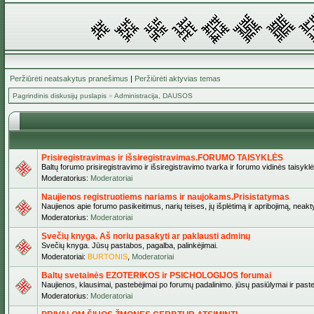
Peržiūrėti neatsakytus pranešimus
|
Peržiūrėti aktyvias temas
Pagrindinis diskusijų puslapis
»
Administracija, DAUSOS
Prisiregistravimas ir išsiregistravimas.FORUMO TAISYKLĖS
Baltų forumo prisiregistravimo ir išsiregistravimo tvarka ir forumo vidinės taisykl
Moderatorius:
Moderatoriai
Naujienos registruotiems nariams ir naujokams.Prisistatymas
Naujienos apie forumo pasikeitimus, narių teises, jų išplėtimą ir apribojimą, neakt
Moderatorius:
Moderatoriai
Svečių knyga. Aš noriu pasakyti ar paklausti adminų
Svečių knyga. Jūsų pastabos, pagalba, palinkėjimai.
Moderatoriai:
BURTONIS
,
Moderatoriai
Baltų svetainės EZOTERIKOS ir PSICHOLOGIJOS forumai
Naujienos, klausimai, pastebėjimai po forumų padalinimo. jūsų pasiūlymai ir paste
Moderatorius:
Moderatoriai