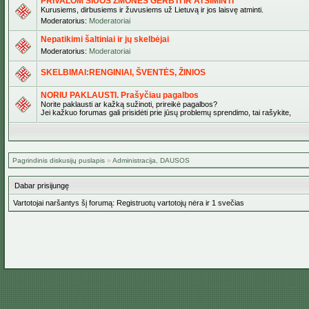
PRIVALOM ŠIUOS ŽMONES GERBTI IR ATSIMINTI
Kurusiems, dirbusiems ir žuvusiems už Lietuvą ir jos laisvę atminti.
Moderatorius:
Moderatoriai
Nepatikimi šaltiniai ir jų skelbėjai
Moderatorius:
Moderatoriai
SKELBIMAI:RENGINIAI, ŠVENTĖS, ŽINIOS
NORIU PAKLAUSTI. Prašyčiau pagalbos
Norite paklausti ar kažką sužinoti, prireikė pagalbos?
Jei kažkuo forumas gali prisidėti prie jūsų problemų sprendimo, tai rašykite,
Pagrindinis diskusijų puslapis
»
Administracija, DAUSOS
Dabar prisijungę
Vartotojai naršantys šį forumą: Registruotų vartotojų nėra ir 1 svečias