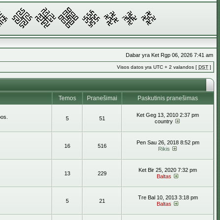
Dabar yra Ket Rgp 06, 2026 7:41 am
Visos datos yra UTC + 2 valandos [
DST
]
Temos
Pranešimai
Paskutinis pranešimas
Ket Geg 13, 2010 2:37 pm
bos.
5
51
country
Pen Sau 26, 2018 8:52 pm
16
516
Rikis
Ket Bir 25, 2020 7:32 pm
13
229
Baltas
Tre Bal 10, 2013 3:18 pm
5
21
Baltas