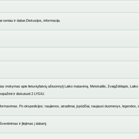
i seniau ir dabar.Diskusijos, informacija.
mokymas apie lietuvių/latvių aštuonnytį Laiko matavimą. Metskaitlis, žvaigždėlapis, Laiko i
ipažinti ir diskutuoti 2 LYGIU.
ų formavimas. Po ekspedicijos: naujienos, atradimai, įspūdžiai, naujausi duomenys, legendos, 
entinimas ir įliejimas į dabartį.