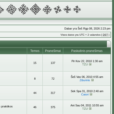
Dabar yra Šeš Rgp 08, 2026 2:23 pm
Visos datos yra UTC + 2 valandos [
DST
]
Temos
Pranešimai
Paskutinis pranešimas
Pir Kov 22, 2010 1:30 am
15
137
TZU
Šeš Vas 06, 2010 4:55 am
8
72
Ziburinis
Sek Spa 31, 2010 2:40 am
44
317
Catori
Ant Sau 04, 2011 10:55 am
s praktikos
46
375
TZU