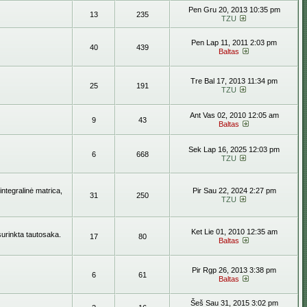
Pen Gru 20, 2013 10:35 pm
13
235
TZU
Pen Lap 11, 2011 2:03 pm
40
439
Baltas
Tre Bal 17, 2013 11:34 pm
25
191
TZU
Ant Vas 02, 2010 12:05 am
9
43
Baltas
Sek Lap 16, 2025 12:03 pm
6
668
TZU
ntegralinė matrica,
Pir Sau 22, 2024 2:27 pm
31
250
TZU
Ket Lie 01, 2010 12:35 am
surinkta tautosaka.
17
80
Baltas
Pir Rgp 26, 2013 3:38 pm
6
61
Baltas
Šeš Sau 31, 2015 3:02 pm