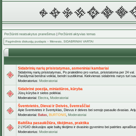
Peržiūrėti neatsakytus pranešimus
|
Peržiūrėti aktyvias temas
Pagrindinis diskusijų puslapis
»
Mėnesio, SIDABRINIAI VARTAI
Sidabrinių narių prisistatymas, asmeniniai kambariai
Sidabrinių narių prisistatymas, Po praleidimo pro vartus, prisistatoma per 24 val.
Pasiūlymai bendrai veiklai, bendri susitikimai. Kiekvienas sidabrinis narys turi s
Moderatorius:
Moderatoriai
Sidabrinė poezija, miniatiūros, kūryba
Jūsų kūryba ir sielos polėkiai.
Moderatoriai:
Electra
,
Moderatoriai
Šventvietės, Dievai ir Deivės, švenraščiai
Apie šventvietes ir šventyklas, Dievus ir deives bei senojo pasaulio dvasias. Arij
Moderatoriai:
Baltas
,
BURTONIS
,
Moderatoriai
Baltiška pasaulėžiūra, tikėjimas, praktika
2 LYGIO diskusijos apie baltų tikėjimo ir dvasinio gyvenimo bei patirties apraiškas,
Moderatorius:
Moderatoriai