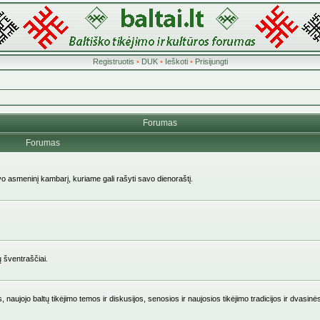
Registruotis
•
DUK
•
Ieškoti
•
Prisijungti
Forumas
Forumas
avo asmeninį kambarį, kuriame gali rašyti savo dienoraštį.
ų šventraščiai.
 naujojo baltų tikėjimo temos ir diskusijos, senosios ir naujosios tikėjimo tradicijos ir dvasinė