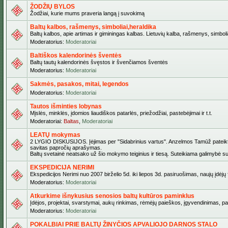
ŽODŽIŲ BYLOS
Žodžiai, kurie mums praveria langą į suvokimą
Baltų kalbos, rašmenys, simboliai,heraldika
Baltų kalbos, apie artimas ir giminingas kalbas. Lietuvių kalba, rašmenys, simbolia
Moderatorius:
Moderatoriai
Baltiškos kalendorinės šventės
Baltų tautų kalendorinės švęstos ir švenčiamos šventės
Moderatorius:
Moderatoriai
Sakmės, pasakos, mitai, legendos
Moderatorius:
Moderatoriai
Tautos išminties lobynas
Mįslės, minklės, įdomios liaudiškos patarlės, priežodžiai, pastebėjimai ir t.t.
Moderatoriai:
Baltas
,
Moderatoriai
LEATŲ mokymas
2 LYGIO DISKUSIJOS. Įėjimas per "Sidabrinius vartus". Anzelmos Tamūž pateiktas 
savitas papročių aprašymas.
Baltų svetainė neatsako už šio mokymo teiginius ir tiesą. Suteikiama galimybė sus
EKSPEDICIJA NERIMI
Ekspedicijos Nerimi nuo 2007 birželio 5d. iki liepos 3d. pasiruošimas, naujų įdėj
Moderatorius:
Moderatoriai
Atkurkime išnykusius senosios baltų kultūros paminklus
Įdėjos, projektai, svarstymai, aukų rinkimas, rėmėjų paieškos, įgyvendinimas, pašv
Moderatorius:
Moderatoriai
POKALBIAI PRIE BALTŲ ŽINYČIOS APVALIOJO DARNOS STALO