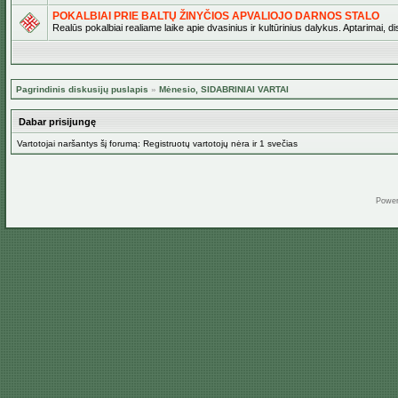
POKALBIAI PRIE BALTŲ ŽINYČIOS APVALIOJO DARNOS STALO
Realūs pokalbiai realiame laike apie dvasinius ir kultūrinius dalykus. Aptarimai, d
Pagrindinis diskusijų puslapis
»
Mėnesio, SIDABRINIAI VARTAI
Dabar prisijungę
Vartotojai naršantys šį forumą: Registruotų vartotojų nėra ir 1 svečias
Powe