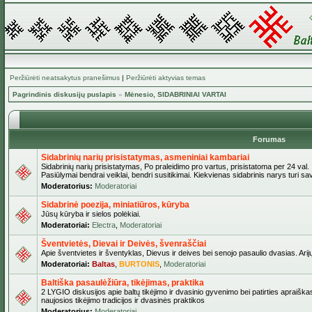
Peržiūrėti neatsakytus pranešimus
|
Peržiūrėti aktyvias temas
Pagrindinis diskusijų puslapis
»
Mėnesio, SIDABRINIAI VARTAI
Forumas
Sidabrinių narių prisistatymas, asmeniniai kambariai
Sidabrinių narių prisistatymas, Po praleidimo pro vartus, prisistatoma per 24 val.
Pasiūlymai bendrai veiklai, bendri susitikimai. Kiekvienas sidabrinis narys turi s
Moderatorius:
Moderatoriai
Sidabrinė poezija, miniatiūros, kūryba
Jūsų kūryba ir sielos polėkiai.
Moderatoriai:
Electra
,
Moderatoriai
Šventvietės, Dievai ir Deivės, švenraščiai
Apie šventvietes ir šventyklas, Dievus ir deives bei senojo pasaulio dvasias. Arij
Moderatoriai:
Baltas
,
BURTONIS
,
Moderatoriai
Baltiška pasaulėžiūra, tikėjimas, praktika
2 LYGIO diskusijos apie baltų tikėjimo ir dvasinio gyvenimo bei patirties apraiškas
naujosios tikėjimo tradicijos ir dvasinės praktikos
Moderatorius:
Moderatoriai