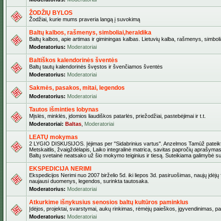
ŽODŽIŲ BYLOS
Žodžiai, kurie mums praveria langą į suvokimą
Baltų kalbos, rašmenys, simboliai,heraldika
Baltų kalbos, apie artimas ir giminingas kalbas. Lietuvių kalba, rašmenys, simbolia
Moderatorius:
Moderatoriai
Baltiškos kalendorinės šventės
Baltų tautų kalendorinės švęstos ir švenčiamos šventės
Moderatorius:
Moderatoriai
Sakmės, pasakos, mitai, legendos
Moderatorius:
Moderatoriai
Tautos išminties lobynas
Mįslės, minklės, įdomios liaudiškos patarlės, priežodžiai, pastebėjimai ir t.t.
Moderatoriai:
Baltas
,
Moderatoriai
LEATŲ mokymas
2 LYGIO DISKUSIJOS. Įėjimas per "Sidabrinius vartus". Anzelmos Tamūž pateikta
Metskaitlis, žvaigždėlapis, Laiko integralinė matrica, savitas papročių aprašymas
Baltų svetainė neatsako už šio mokymo teiginius ir tiesą. Suteikiama galimybė sus
EKSPEDICIJA NERIMI
Ekspedicijos Nerimi nuo 2007 birželio 5d. iki liepos 3d. pasiruošimas, naujų įdėjų
naujausi duomenys, legendos, surinkta tautosaka.
Moderatorius:
Moderatoriai
Atkurkime išnykusius senosios baltų kultūros paminklus
Įdėjos, projektai, svarstymai, aukų rinkimas, rėmėjų paieškos, įgyvendinimas, pašv
Moderatorius:
Moderatoriai