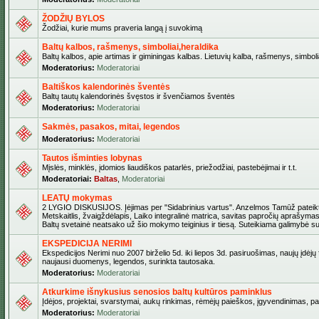
ŽODŽIŲ BYLOS
Žodžiai, kurie mums praveria langą į suvokimą
Baltų kalbos, rašmenys, simboliai,heraldika
Baltų kalbos, apie artimas ir giminingas kalbas. Lietuvių kalba, rašmenys, simbolia
Moderatorius:
Moderatoriai
Baltiškos kalendorinės šventės
Baltų tautų kalendorinės švęstos ir švenčiamos šventės
Moderatorius:
Moderatoriai
Sakmės, pasakos, mitai, legendos
Moderatorius:
Moderatoriai
Tautos išminties lobynas
Mįslės, minklės, įdomios liaudiškos patarlės, priežodžiai, pastebėjimai ir t.t.
Moderatoriai:
Baltas
,
Moderatoriai
LEATŲ mokymas
2 LYGIO DISKUSIJOS. Įėjimas per "Sidabrinius vartus". Anzelmos Tamūž pateikta
Metskaitlis, žvaigždėlapis, Laiko integralinė matrica, savitas papročių aprašymas
Baltų svetainė neatsako už šio mokymo teiginius ir tiesą. Suteikiama galimybė sus
EKSPEDICIJA NERIMI
Ekspedicijos Nerimi nuo 2007 birželio 5d. iki liepos 3d. pasiruošimas, naujų įdėjų
naujausi duomenys, legendos, surinkta tautosaka.
Moderatorius:
Moderatoriai
Atkurkime išnykusius senosios baltų kultūros paminklus
Įdėjos, projektai, svarstymai, aukų rinkimas, rėmėjų paieškos, įgyvendinimas, pašv
Moderatorius:
Moderatoriai