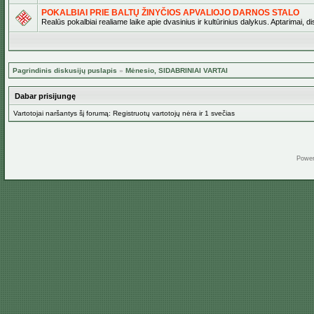
POKALBIAI PRIE BALTŲ ŽINYČIOS APVALIOJO DARNOS STALO
Realūs pokalbiai realiame laike apie dvasinius ir kultūrinius dalykus. Aptarimai, d
Pagrindinis diskusijų puslapis
»
Mėnesio, SIDABRINIAI VARTAI
Dabar prisijungę
Vartotojai naršantys šį forumą: Registruotų vartotojų nėra ir 1 svečias
Powe