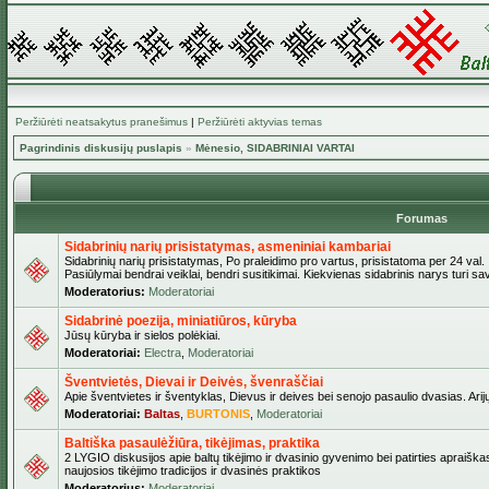
Peržiūrėti neatsakytus pranešimus
|
Peržiūrėti aktyvias temas
Pagrindinis diskusijų puslapis
»
Mėnesio, SIDABRINIAI VARTAI
Forumas
Sidabrinių narių prisistatymas, asmeniniai kambariai
Sidabrinių narių prisistatymas, Po praleidimo pro vartus, prisistatoma per 24 val.
Pasiūlymai bendrai veiklai, bendri susitikimai. Kiekvienas sidabrinis narys turi s
Moderatorius:
Moderatoriai
Sidabrinė poezija, miniatiūros, kūryba
Jūsų kūryba ir sielos polėkiai.
Moderatoriai:
Electra
,
Moderatoriai
Šventvietės, Dievai ir Deivės, švenraščiai
Apie šventvietes ir šventyklas, Dievus ir deives bei senojo pasaulio dvasias. Arij
Moderatoriai:
Baltas
,
BURTONIS
,
Moderatoriai
Baltiška pasaulėžiūra, tikėjimas, praktika
2 LYGIO diskusijos apie baltų tikėjimo ir dvasinio gyvenimo bei patirties apraiškas
naujosios tikėjimo tradicijos ir dvasinės praktikos
Moderatorius:
Moderatoriai