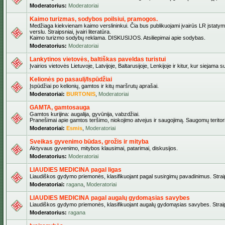
Moderatorius:
Moderatoriai
Kaimo turizmas, sodybos poilsiui, pramogos.
Medžiaga kiekvienam kaimo verslininkui. Čia bus publikuojami įvairūs LR įstatymai
verslu. Straipsniai, įvairi literatūra.
Kaimo turizmo sodybų reklama. DISKUSIJOS. Atsiliepimai apie sodybas.
Moderatorius:
Moderatoriai
Lankytinos vietovės, baltiškas paveldas turistui
Įvairios vietovės Lietuvoje, Latvijoje, Baltarusijoje, Lenkijoje ir kitur, kur siejama 
Kelionės po pasaulį/Ispūdžiai
Įspūdžiai po kelionių, gamtos ir kitų maršrutų aprašai.
Moderatoriai:
BURTONIS
,
Moderatoriai
GAMTA, gamtosauga
Gamtos kurijina: augalija, gyvūnija, vabzdžiai.
Pranešimai apie gamtos teršimo, niokojimo atvejus ir saugojimą. Saugomų teritori
Moderatoriai:
Esmis
,
Moderatoriai
Sveikas gyvenimo būdas, grožis ir mityba
Aktyvaus gyvenimo, mitybos klausimai, patarimai, diskusijos.
Moderatorius:
Moderatoriai
LIAUDIES MEDICINA pagal ligas
Liaudiškos gydymo priemonės, klasifikuojant pagal susirgimų pavadinimus. Straips
Moderatoriai:
ragana
,
Moderatoriai
LIAUDIES MEDICINA pagal augalų gydomąsias savybes
Liaudiškos gydymo priemonės, klasifikuojant augalų gydomąsias savybes. Straipsn
Moderatorius:
ragana