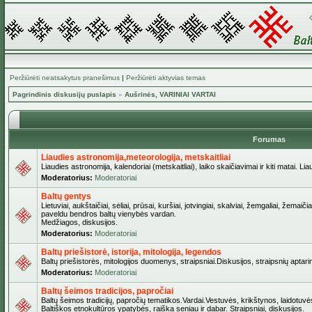
Peržiūrėti neatsakytus pranešimus
|
Peržiūrėti aktyvias temas
Pagrindinis diskusijų puslapis
»
Aušrinės, VARINIAI VARTAI
Forumas
Liaudies astronomija,meteorologija, metskaitliai
Liaudies astronomija, kalendoriai (metskaitliai), laiko skaičiavimai ir kiti matai. Lia
Moderatorius:
Moderatoriai
Baltų gentys
Lietuviai, aukštaičiai, sėliai, prūsai, kuršiai, jotvingiai, skalviai, žemgaliai, žemai
paveldu bendros baltų vienybės vardan.
Medžiagos, diskusijos.
Moderatorius:
Moderatoriai
Baltų priešistorė, istorija, mitologija, legendos
Baltų priešistorės, mitologijos duomenys, straipsniai.Diskusijos, straipsnių aptari
Moderatorius:
Moderatoriai
Baltų šeimos tradicijos, papročiai
Baltų šeimos tradicijų, papročių tematikos.Vardai.Vestuvės, krikštynos, laidotuvė
Baltiškos etnokultūros ypatybės, raiška seniau ir dabar. Straipsniai, diskusijos.