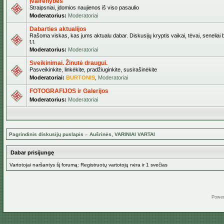
Įvairenybės
Straipsniai, įdomios naujienos iš viso pasaulio
Moderatorius:
Moderatoriai
Dabarties aktualijos
Rašoma viskas, kas jums aktualu dabar. Diskusijų kryptis vaikai, tėvai, seneliai b
t.t.
Moderatorius:
Moderatoriai
Sveikinimai. Žinutė draugui.
Pasveikinkite, linkėkite, pradžiuginkite, susirašinėkite
Moderatoriai:
BURTONIS
,
Moderatoriai
FOTOGRAFIJOS ir Galerijos
Moderatorius:
Moderatoriai
Pagrindinis diskusijų puslapis
»
Aušrinės, VARINIAI VARTAI
Dabar prisijungę
Vartotojai naršantys šį forumą: Registruotų vartotojų nėra ir 1 svečias
Powe