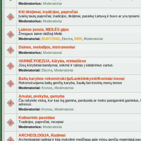
Moderatorius:
Moderatoriai
Kiti tikėjimai, tradicijos, papročiai
Įvairių tautų papročiai, tradicijos, tikėjimai, pasiekę Lietuvą ir buvo ar yra tęsiami.
Moderatorius:
Moderatoriai
Laimos juosta, MEILĖS gijos
Žmogaus laimė-didžioji Meilė.
Moderatoriai:
BURTONIS
,
Electra
,
RRR
,
Moderatoriai
Dainos, melodijos, instrumentai
Moderatorius:
Moderatoriai
VARINĖ POEZIJA, kūryba, miniatiūros
Jūsų kūrybiniai bandymai, sėkmė ir raktas į sidabrinius vartus.
Moderatoriai:
Electra
,
Moderatoriai
Baltų karybos rekonstrukcija/Lankininkystė/Koviniai menai
Rekonstruojama baltų genčių karyba, šaulių bei kovinių menų temos
Moderatoriai:
Kronas
,
Moderatoriai
Amatai, prekyba, gamyba
Čia rašykite viską, kur kas ką gamina, parduoda ar moko pasigaminti gaminius, kur
adresus.
Moderatoriai:
Kronas
,
Moderatoriai
Kulinarinis paveldas
Tradicijos, papročiai, receptai
Moderatorius:
Moderatoriai
ARCHEOLOGIJA, Radiniai
Archeologiniai radiniai ir kita mokslinė medžiaga apie mūsų genčių materialųjį pave