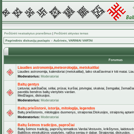
Peržiūrėti neatsakytus pranešimus
|
Peržiūrėti aktyvias temas
Pagrindinis diskusijų puslapis
»
Aušrinės, VARINIAI VARTAI
Forumas
Liaudies astronomija,meteorologija, metskaitliai
Liaudies astronomija, kalendoriai (metskaitliai), laiko skaičiavimai ir kiti matai. Lia
Moderatorius:
Moderatoriai
Baltų gentys
Lietuviai, aukštaičiai, sėliai, prūsai, kuršiai, jotvingiai, skalviai, žemgaliai, žemai
paveldu bendros baltų vienybės vardan.
Medžiagos, diskusijos.
Moderatorius:
Moderatoriai
Baltų priešistorė, istorija, mitologija, legendos
Baltų priešistorės, mitologijos duomenys, straipsniai.Diskusijos, straipsnių aptari
Moderatorius:
Moderatoriai
Baltų šeimos tradicijos, papročiai
Baltų šeimos tradicijų, papročių tematikos.Vardai.Vestuvės, krikštynos, laidotuvė
Baltiškos etnokultūros ypatybės, raiška seniau ir dabar. Straipsniai, diskusijos.