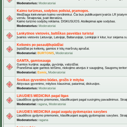
Moderatorius:
Moderatoriai
Kaimo turizmas, sodybos poilsiui, pramogos.
Medžiaga kiekvienam kaimo verslininkui. Čia bus publikuojami įvairūs LR įstatymai
verslu. Straipsniai, įvairi literatūra.
Kaimo turizmo sodybų reklama. DISKUSIJOS. Atsiliepimai apie sodybas.
Moderatorius:
Moderatoriai
Lankytinos vietovės, baltiškas paveldas turistui
Įvairios vietovės Lietuvoje, Latvijoje, Baltarusijoje, Lenkijoje ir kitur, kur siejama 
Kelionės po pasaulį/Ispūdžiai
Įspūdžiai po kelionių, gamtos ir kitų maršrutų aprašai.
Moderatoriai:
BURTONIS
,
Moderatoriai
GAMTA, gamtosauga
Gamtos kurijina: augalija, gyvūnija, vabzdžiai.
Pranešimai apie gamtos teršimo, niokojimo atvejus ir saugojimą. Saugomų teritori
Moderatoriai:
Esmis
,
Moderatoriai
Sveikas gyvenimo būdas, grožis ir mityba
Aktyvaus gyvenimo, mitybos klausimai, patarimai, diskusijos.
Moderatorius:
Moderatoriai
LIAUDIES MEDICINA pagal ligas
Liaudiškos gydymo priemonės, klasifikuojant pagal susirgimų pavadinimus. Straips
Moderatoriai:
ragana
,
Moderatoriai
LIAUDIES MEDICINA pagal augalų gydomąsias savybes
Liaudiškos gydymo priemonės, klasifikuojant augalų gydomąsias savybes. Straipsn
Moderatorius:
ragana