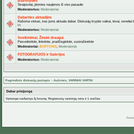
Įvairenybės
Straipsniai, įdomios naujienos iš viso pasaulio
Moderatorius:
Moderatoriai
Dabarties aktualijos
Rašoma viskas, kas jums aktualu dabar. Diskusijų kryptis vaikai, tėvai, seneliai b
t.t.
Moderatorius:
Moderatoriai
Sveikinimai. Žinutė draugui.
Pasveikinkite, linkėkite, pradžiuginkite, susirašinėkite
Moderatoriai:
BURTONIS
,
Moderatoriai
FOTOGRAFIJOS ir Galerijos
Moderatorius:
Moderatoriai
Pagrindinis diskusijų puslapis
»
Aušrinės, VARINIAI VARTAI
Dabar prisijungę
Vartotojai naršantys šį forumą: Registruotų vartotojų nėra ir 1 svečias
Powe