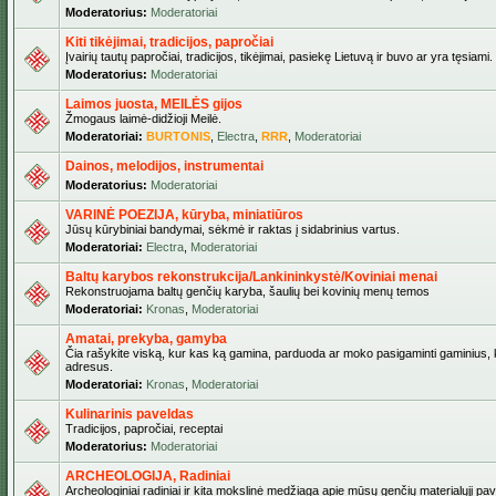
Moderatorius:
Moderatoriai
Kiti tikėjimai, tradicijos, papročiai
Įvairių tautų papročiai, tradicijos, tikėjimai, pasiekę Lietuvą ir buvo ar yra tęsiami.
Moderatorius:
Moderatoriai
Laimos juosta, MEILĖS gijos
Žmogaus laimė-didžioji Meilė.
Moderatoriai:
BURTONIS
,
Electra
,
RRR
,
Moderatoriai
Dainos, melodijos, instrumentai
Moderatorius:
Moderatoriai
VARINĖ POEZIJA, kūryba, miniatiūros
Jūsų kūrybiniai bandymai, sėkmė ir raktas į sidabrinius vartus.
Moderatoriai:
Electra
,
Moderatoriai
Baltų karybos rekonstrukcija/Lankininkystė/Koviniai menai
Rekonstruojama baltų genčių karyba, šaulių bei kovinių menų temos
Moderatoriai:
Kronas
,
Moderatoriai
Amatai, prekyba, gamyba
Čia rašykite viską, kur kas ką gamina, parduoda ar moko pasigaminti gaminius, kur
adresus.
Moderatoriai:
Kronas
,
Moderatoriai
Kulinarinis paveldas
Tradicijos, papročiai, receptai
Moderatorius:
Moderatoriai
ARCHEOLOGIJA, Radiniai
Archeologiniai radiniai ir kita mokslinė medžiaga apie mūsų genčių materialųjį pave