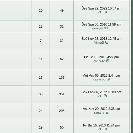
Šeš Spa 22, 2022 10:37 am
20
49
TZU
Šeš Spa 30, 2010 11:59 am
12
32
dvilype09
Šeš Kov 23, 2013 12:45 am
7
32
VilmaB
Pir Lie 16, 2012 4:27 pm
11
67
eivux42
Ant Vas 05, 2013 2:44 pm
17
137
Kazysbo
Sek Lap 06, 2022 10:03 pm
39
351
TZU
Ant Kov 20, 2012 2:33 pm
24
203
ragana
Pir Bal 15, 2013 11:24 pm
19
50
TZU