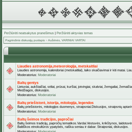
Peržiūrėti neatsakytus pranešimus
|
Peržiūrėti aktyvias temas
Pagrindinis diskusijų puslapis
»
Aušrinės, VARINIAI VARTAI
Liaudies astronomija,meteorologija, metskaitliai
Liaudies astronomija, kalendoriai (metskaitliai), laiko skaičiavimai ir kiti matai. Lia
Moderatorius:
Moderatoriai
Baltų gentys
Lietuviai, aukštaičiai, sėliai, prūsai, kuršiai, jotvingiai, skalviai, žemgaliai, žem
Medžiagos, diskusijos.
Moderatorius:
Moderatoriai
Baltų priešistorė, istorija, mitologija, legendos
Baltų priešistorės, mitologijos duomenys, straipsniai.Diskusijos, straipsnių aptari
Moderatorius:
Moderatoriai
Baltų šeimos tradicijos, papročiai
Baltų šeimos tradicijų, papročių tematikos.Vardai.Vestuvės, krikštynos, laidotuvė
Baltiškos etnokultūros ypatybės, raiška seniau ir dabar. Straipsniai, diskusijos.
Moderatorius:
Moderatoriai