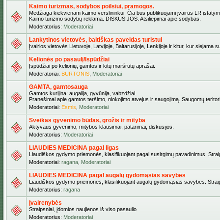
Kaimo turizmas, sodybos poilsiui, pramogos.
Medžiaga kiekvienam kaimo verslininkui. Čia bus publikuojami įvairūs LR įstatymai be
Kaimo turizmo sodybų reklama. DISKUSIJOS. Atsiliepimai apie sodybas.
Moderatorius:
Moderatoriai
Lankytinos vietovės, baltiškas paveldas turistui
Įvairios vietovės Lietuvoje, Latvijoje, Baltarusijoje, Lenkijoje ir kitur, kur siejama 
Kelionės po pasaulį/Ispūdžiai
Įspūdžiai po kelionių, gamtos ir kitų maršrutų aprašai.
Moderatoriai:
BURTONIS
,
Moderatoriai
GAMTA, gamtosauga
Gamtos kurijina: augalija, gyvūnija, vabzdžiai.
Pranešimai apie gamtos teršimo, niokojimo atvejus ir saugojimą. Saugomų teritori
Moderatoriai:
Esmis
,
Moderatoriai
Sveikas gyvenimo būdas, grožis ir mityba
Aktyvaus gyvenimo, mitybos klausimai, patarimai, diskusijos.
Moderatorius:
Moderatoriai
LIAUDIES MEDICINA pagal ligas
Liaudiškos gydymo priemonės, klasifikuojant pagal susirgimų pavadinimus. Straips
Moderatoriai:
ragana
,
Moderatoriai
LIAUDIES MEDICINA pagal augalų gydomąsias savybes
Liaudiškos gydymo priemonės, klasifikuojant augalų gydomąsias savybes. Straipsn
Moderatorius:
ragana
Įvairenybės
Straipsniai, įdomios naujienos iš viso pasaulio
Moderatorius:
Moderatoriai