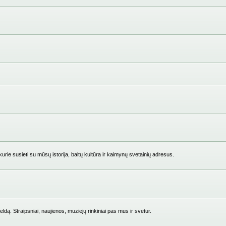
ie susieti su mūsų istorija, baltų kultūra ir kaimynų svetainių adresus.
ldą. Straipsniai, naujienos, muziejų rinkiniai pas mus ir svetur.