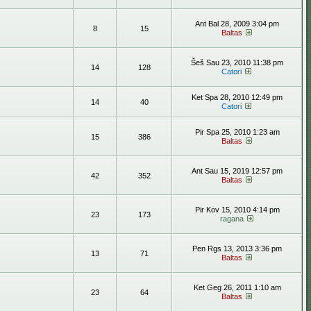
Ant Bal 28, 2009 3:04 pm
8
15
Baltas
Šeš Sau 23, 2010 11:38 pm
14
128
Catori
Ket Spa 28, 2010 12:49 pm
14
40
Catori
Pir Spa 25, 2010 1:23 am
15
386
Baltas
Ant Sau 15, 2019 12:57 pm
42
352
Baltas
Pir Kov 15, 2010 4:14 pm
23
173
ragana
Pen Rgs 13, 2013 3:36 pm
13
71
Baltas
Ket Geg 26, 2011 1:10 am
23
64
Baltas