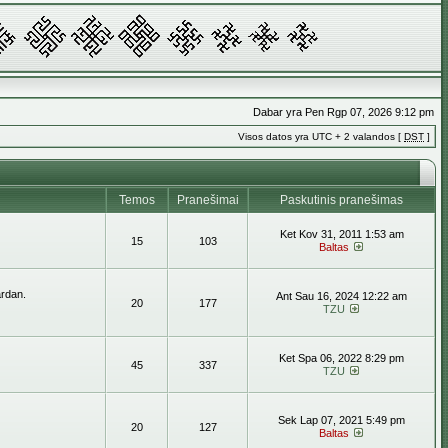
Dabar yra Pen Rgp 07, 2026 9:12 pm
Visos datos yra UTC + 2 valandos [
DST
]
Temos
Pranešimai
Paskutinis pranešimas
Ket Kov 31, 2011 1:53 am
15
103
Baltas
ardan.
Ant Sau 16, 2024 12:22 am
20
177
TZU
Ket Spa 06, 2022 8:29 pm
45
337
TZU
Sek Lap 07, 2021 5:49 pm
20
127
Baltas