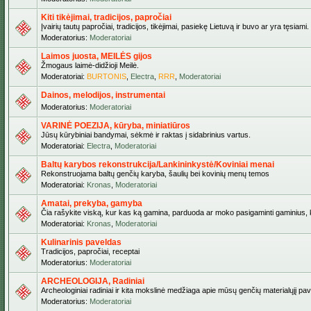
Kiti tikėjimai, tradicijos, papročiai
Įvairių tautų papročiai, tradicijos, tikėjimai, pasiekę Lietuvą ir buvo ar yra tęsiami.
Moderatorius:
Moderatoriai
Laimos juosta, MEILĖS gijos
Žmogaus laimė-didžioji Meilė.
Moderatoriai:
BURTONIS
,
Electra
,
RRR
,
Moderatoriai
Dainos, melodijos, instrumentai
Moderatorius:
Moderatoriai
VARINĖ POEZIJA, kūryba, miniatiūros
Jūsų kūrybiniai bandymai, sėkmė ir raktas į sidabrinius vartus.
Moderatoriai:
Electra
,
Moderatoriai
Baltų karybos rekonstrukcija/Lankininkystė/Koviniai menai
Rekonstruojama baltų genčių karyba, šaulių bei kovinių menų temos
Moderatoriai:
Kronas
,
Moderatoriai
Amatai, prekyba, gamyba
Čia rašykite viską, kur kas ką gamina, parduoda ar moko pasigaminti gaminius, kur
Moderatoriai:
Kronas
,
Moderatoriai
Kulinarinis paveldas
Tradicijos, papročiai, receptai
Moderatorius:
Moderatoriai
ARCHEOLOGIJA, Radiniai
Archeologiniai radiniai ir kita mokslinė medžiaga apie mūsų genčių materialųjį pave
Moderatorius:
Moderatoriai