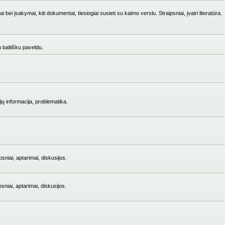
i įsakymai, kiti dokumentai, tiesiogiai susieti su kaimo verslu. Straipsniai, įvairi literatūra.
su baltišku paveldu.
jų informacija, problematika.
niai, aptarimai, diskusijos.
iai, aptarimai, diskusijos.