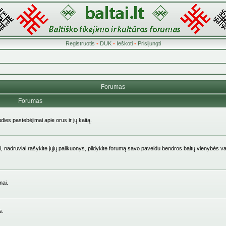
Registruotis
•
DUK
•
Ieškoti
•
Prisijungti
Forumas
Forumas
udies pastebėjimai apie orus ir jų kaitą.
aičiai, nadruviai rašykite jųjų palikuonys, pildykite forumą savo paveldu bendros baltų vienybės v
mai.
s.