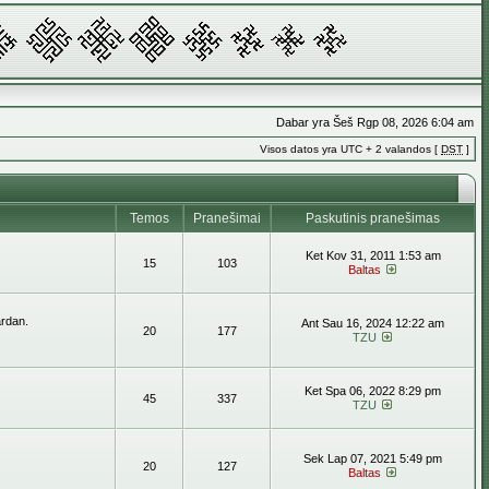
Dabar yra Šeš Rgp 08, 2026 6:04 am
Visos datos yra UTC + 2 valandos [
DST
]
Temos
Pranešimai
Paskutinis pranešimas
Ket Kov 31, 2011 1:53 am
15
103
Baltas
ardan.
Ant Sau 16, 2024 12:22 am
20
177
TZU
Ket Spa 06, 2022 8:29 pm
45
337
TZU
Sek Lap 07, 2021 5:49 pm
20
127
Baltas