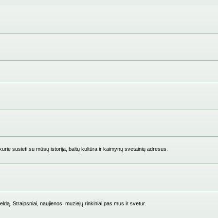
ie susieti su mūsų istorija, baltų kultūra ir kaimynų svetainių adresus.
ldą. Straipsniai, naujienos, muziejų rinkiniai pas mus ir svetur.