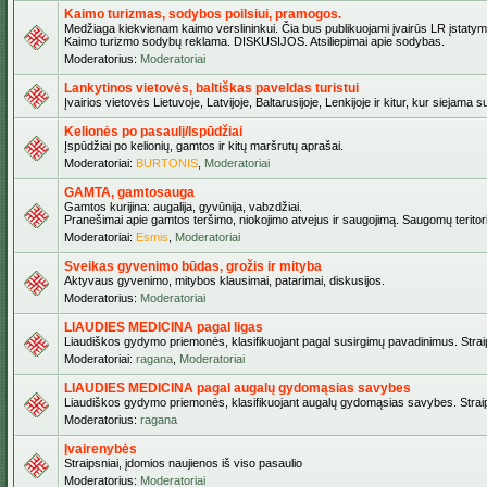
Kaimo turizmas, sodybos poilsiui, pramogos.
Medžiaga kiekvienam kaimo verslininkui. Čia bus publikuojami įvairūs LR įstatymai be
Kaimo turizmo sodybų reklama. DISKUSIJOS. Atsiliepimai apie sodybas.
Moderatorius:
Moderatoriai
Lankytinos vietovės, baltiškas paveldas turistui
Įvairios vietovės Lietuvoje, Latvijoje, Baltarusijoje, Lenkijoje ir kitur, kur siejama 
Kelionės po pasaulį/Ispūdžiai
Įspūdžiai po kelionių, gamtos ir kitų maršrutų aprašai.
Moderatoriai:
BURTONIS
,
Moderatoriai
GAMTA, gamtosauga
Gamtos kurijina: augalija, gyvūnija, vabzdžiai.
Pranešimai apie gamtos teršimo, niokojimo atvejus ir saugojimą. Saugomų teritori
Moderatoriai:
Esmis
,
Moderatoriai
Sveikas gyvenimo būdas, grožis ir mityba
Aktyvaus gyvenimo, mitybos klausimai, patarimai, diskusijos.
Moderatorius:
Moderatoriai
LIAUDIES MEDICINA pagal ligas
Liaudiškos gydymo priemonės, klasifikuojant pagal susirgimų pavadinimus. Straips
Moderatoriai:
ragana
,
Moderatoriai
LIAUDIES MEDICINA pagal augalų gydomąsias savybes
Liaudiškos gydymo priemonės, klasifikuojant augalų gydomąsias savybes. Straipsn
Moderatorius:
ragana
Įvairenybės
Straipsniai, įdomios naujienos iš viso pasaulio
Moderatorius:
Moderatoriai