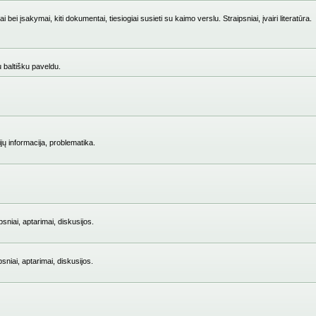
i įsakymai, kiti dokumentai, tiesiogiai susieti su kaimo verslu. Straipsniai, įvairi literatūra.
su baltišku paveldu.
jų informacija, problematika.
niai, aptarimai, diskusijos.
iai, aptarimai, diskusijos.