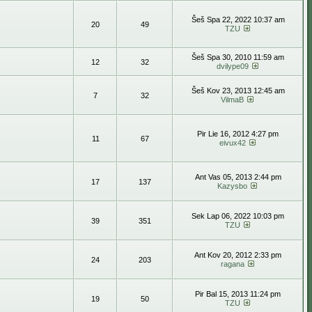
Šeš Spa 22, 2022 10:37 am
20
49
TZU
Šeš Spa 30, 2010 11:59 am
12
32
dvilype09
Šeš Kov 23, 2013 12:45 am
7
32
VilmaB
Pir Lie 16, 2012 4:27 pm
11
67
eivux42
Ant Vas 05, 2013 2:44 pm
17
137
Kazysbo
Sek Lap 06, 2022 10:03 pm
39
351
TZU
Ant Kov 20, 2012 2:33 pm
24
203
ragana
Pir Bal 15, 2013 11:24 pm
19
50
TZU