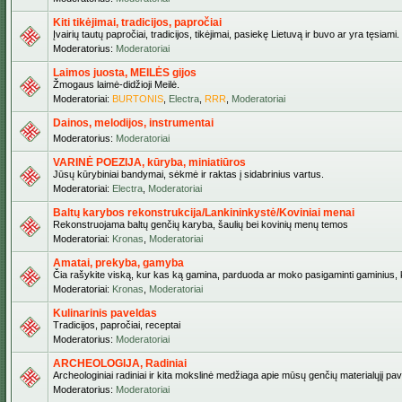
Kiti tikėjimai, tradicijos, papročiai
Įvairių tautų papročiai, tradicijos, tikėjimai, pasiekę Lietuvą ir buvo ar yra tęsiami.
Moderatorius:
Moderatoriai
Laimos juosta, MEILĖS gijos
Žmogaus laimė-didžioji Meilė.
Moderatoriai:
BURTONIS
,
Electra
,
RRR
,
Moderatoriai
Dainos, melodijos, instrumentai
Moderatorius:
Moderatoriai
VARINĖ POEZIJA, kūryba, miniatiūros
Jūsų kūrybiniai bandymai, sėkmė ir raktas į sidabrinius vartus.
Moderatoriai:
Electra
,
Moderatoriai
Baltų karybos rekonstrukcija/Lankininkystė/Koviniai menai
Rekonstruojama baltų genčių karyba, šaulių bei kovinių menų temos
Moderatoriai:
Kronas
,
Moderatoriai
Amatai, prekyba, gamyba
Čia rašykite viską, kur kas ką gamina, parduoda ar moko pasigaminti gaminius, kur
Moderatoriai:
Kronas
,
Moderatoriai
Kulinarinis paveldas
Tradicijos, papročiai, receptai
Moderatorius:
Moderatoriai
ARCHEOLOGIJA, Radiniai
Archeologiniai radiniai ir kita mokslinė medžiaga apie mūsų genčių materialųjį pave
Moderatorius:
Moderatoriai