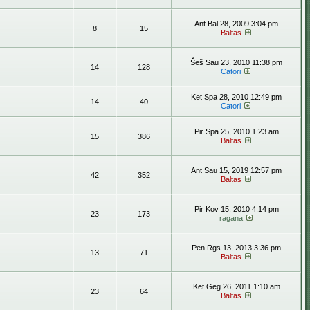
Ant Bal 28, 2009 3:04 pm
8
15
Baltas
Šeš Sau 23, 2010 11:38 pm
14
128
Catori
Ket Spa 28, 2010 12:49 pm
14
40
Catori
Pir Spa 25, 2010 1:23 am
15
386
Baltas
Ant Sau 15, 2019 12:57 pm
42
352
Baltas
Pir Kov 15, 2010 4:14 pm
23
173
ragana
Pen Rgs 13, 2013 3:36 pm
13
71
Baltas
Ket Geg 26, 2011 1:10 am
23
64
Baltas