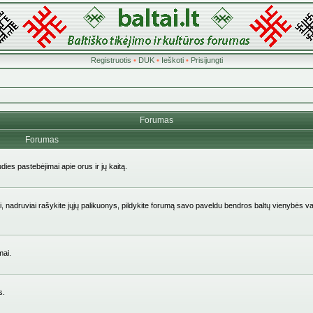
Registruotis
•
DUK
•
Ieškoti
•
Prisijungti
Forumas
Forumas
udies pastebėjimai apie orus ir jų kaitą.
aičiai, nadruviai rašykite jųjų palikuonys, pildykite forumą savo paveldu bendros baltų vienybės v
mai.
s.