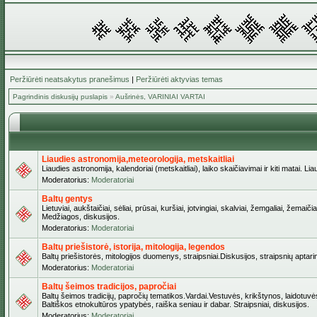
Peržiūrėti neatsakytus pranešimus
|
Peržiūrėti aktyvias temas
Pagrindinis diskusijų puslapis
»
Aušrinės, VARINIAI VARTAI
Liaudies astronomija,meteorologija, metskaitliai
Liaudies astronomija, kalendoriai (metskaitliai), laiko skaičiavimai ir kiti matai. Lia
Moderatorius:
Moderatoriai
Baltų gentys
Lietuviai, aukštaičiai, sėliai, prūsai, kuršiai, jotvingiai, skalviai, žemgaliai, žem
Medžiagos, diskusijos.
Moderatorius:
Moderatoriai
Baltų priešistorė, istorija, mitologija, legendos
Baltų priešistorės, mitologijos duomenys, straipsniai.Diskusijos, straipsnių aptari
Moderatorius:
Moderatoriai
Baltų šeimos tradicijos, papročiai
Baltų šeimos tradicijų, papročių tematikos.Vardai.Vestuvės, krikštynos, laidotuvė
Baltiškos etnokultūros ypatybės, raiška seniau ir dabar. Straipsniai, diskusijos.
Moderatorius:
Moderatoriai