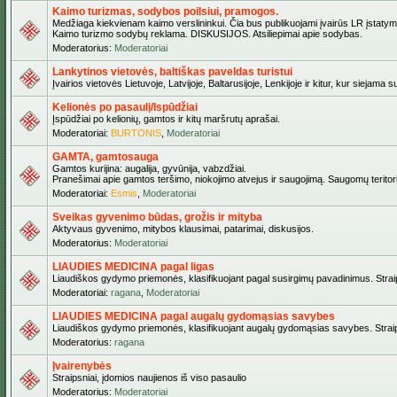
Kaimo turizmas, sodybos poilsiui, pramogos.
Medžiaga kiekvienam kaimo verslininkui. Čia bus publikuojami įvairūs LR įstatymai be
Kaimo turizmo sodybų reklama. DISKUSIJOS. Atsiliepimai apie sodybas.
Moderatorius:
Moderatoriai
Lankytinos vietovės, baltiškas paveldas turistui
Įvairios vietovės Lietuvoje, Latvijoje, Baltarusijoje, Lenkijoje ir kitur, kur siejama 
Kelionės po pasaulį/Ispūdžiai
Įspūdžiai po kelionių, gamtos ir kitų maršrutų aprašai.
Moderatoriai:
BURTONIS
,
Moderatoriai
GAMTA, gamtosauga
Gamtos kurijina: augalija, gyvūnija, vabzdžiai.
Pranešimai apie gamtos teršimo, niokojimo atvejus ir saugojimą. Saugomų teritori
Moderatoriai:
Esmis
,
Moderatoriai
Sveikas gyvenimo būdas, grožis ir mityba
Aktyvaus gyvenimo, mitybos klausimai, patarimai, diskusijos.
Moderatorius:
Moderatoriai
LIAUDIES MEDICINA pagal ligas
Liaudiškos gydymo priemonės, klasifikuojant pagal susirgimų pavadinimus. Straips
Moderatoriai:
ragana
,
Moderatoriai
LIAUDIES MEDICINA pagal augalų gydomąsias savybes
Liaudiškos gydymo priemonės, klasifikuojant augalų gydomąsias savybes. Straipsn
Moderatorius:
ragana
Įvairenybės
Straipsniai, įdomios naujienos iš viso pasaulio
Moderatorius:
Moderatoriai