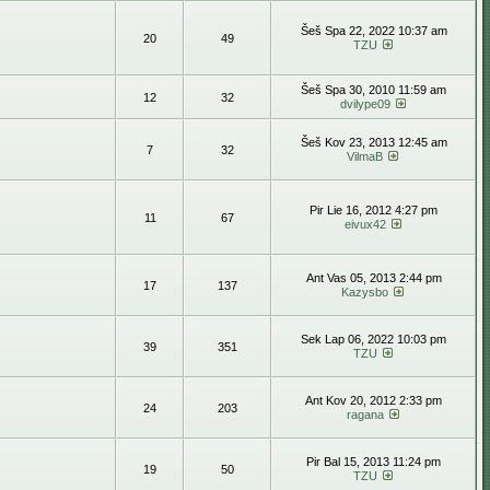
Šeš Spa 22, 2022 10:37 am
20
49
TZU
Šeš Spa 30, 2010 11:59 am
12
32
dvilype09
Šeš Kov 23, 2013 12:45 am
7
32
VilmaB
Pir Lie 16, 2012 4:27 pm
11
67
eivux42
Ant Vas 05, 2013 2:44 pm
17
137
Kazysbo
Sek Lap 06, 2022 10:03 pm
39
351
TZU
Ant Kov 20, 2012 2:33 pm
24
203
ragana
Pir Bal 15, 2013 11:24 pm
19
50
TZU