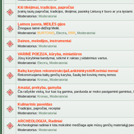
Kiti tikėjimai, tradicijos, papročiai
Įvairių tautų papročiai, tradicijos, tikėjimai, pasiekę Lietuvą ir buvo ar yra tęsiami.
Moderatorius:
Moderatoriai
Laimos juosta, MEILĖS gijos
Žmogaus laimė-didžioji Meilė.
Moderatoriai:
BURTONIS
,
Electra
,
RRR
,
Moderatoriai
Dainos, melodijos, instrumentai
Moderatorius:
Moderatoriai
VARINĖ POEZIJA, kūryba, miniatiūros
Jūsų kūrybiniai bandymai, sėkmė ir raktas į sidabrinius vartus.
Moderatoriai:
Electra
,
Moderatoriai
Baltų karybos rekonstrukcija/Lankininkystė/Koviniai menai
Rekonstruojama baltų genčių karyba, šaulių bei kovinių menų temos
Moderatoriai:
Kronas
,
Moderatoriai
Amatai, prekyba, gamyba
Čia rašykite viską, kur kas ką gamina, parduoda ar moko pasigaminti gaminius, kur
Moderatoriai:
Kronas
,
Moderatoriai
Kulinarinis paveldas
Tradicijos, papročiai, receptai
Moderatorius:
Moderatoriai
ARCHEOLOGIJA, Radiniai
Archeologiniai radiniai ir kita mokslinė medžiaga apie mūsų genčių materialųjį pave
Moderatorius:
Moderatoriai