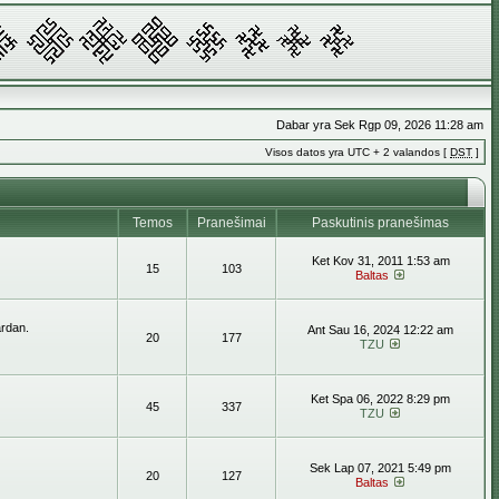
Dabar yra Sek Rgp 09, 2026 11:28 am
Visos datos yra UTC + 2 valandos [
DST
]
Temos
Pranešimai
Paskutinis pranešimas
Ket Kov 31, 2011 1:53 am
15
103
Baltas
ardan.
Ant Sau 16, 2024 12:22 am
20
177
TZU
Ket Spa 06, 2022 8:29 pm
45
337
TZU
Sek Lap 07, 2021 5:49 pm
20
127
Baltas