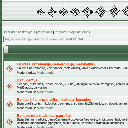
Peržiūrėti neatsakytus pranešimus
|
Peržiūrėti aktyvias temas
Pagrindinis diskusijų puslapis
»
Aušrinės, VARINIAI VARTAI
Liaudies astronomija,meteorologija, metskaitliai
Liaudies astronomija, kalendoriai (metskaitliai), laiko skaičiavimai ir kiti matai. Lia
Moderatorius:
Moderatoriai
Baltų gentys
Lietuviai, aukštaičiai, sėliai, prūsai, kuršiai, jotvingiai, skalviai, žemgaliai, žem
Medžiagos, diskusijos.
Moderatorius:
Moderatoriai
Baltų priešistorė, istorija, mitologija, legendos
Baltų priešistorės, mitologijos duomenys, straipsniai.Diskusijos, straipsnių aptari
Moderatorius:
Moderatoriai
Baltų šeimos tradicijos, papročiai
Baltų šeimos tradicijų, papročių tematikos.Vardai.Vestuvės, krikštynos, laidotuvė
Baltiškos etnokultūros ypatybės, raiška seniau ir dabar. Straipsniai, diskusijos.
Moderatorius:
Moderatoriai