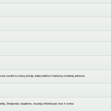
ie susieti su mūsų istorija, baltų kultūra ir kaimynų svetainių adresus.
ldą. Straipsniai, naujienos, muziejų rinkiniai pas mus ir svetur.