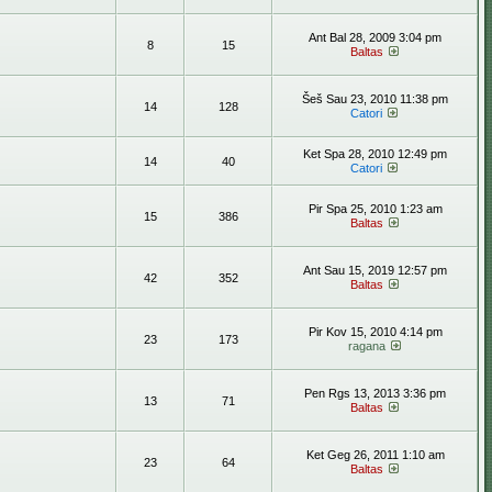
Ant Bal 28, 2009 3:04 pm
8
15
Baltas
Šeš Sau 23, 2010 11:38 pm
14
128
Catori
Ket Spa 28, 2010 12:49 pm
14
40
Catori
Pir Spa 25, 2010 1:23 am
15
386
Baltas
Ant Sau 15, 2019 12:57 pm
42
352
Baltas
Pir Kov 15, 2010 4:14 pm
23
173
ragana
Pen Rgs 13, 2013 3:36 pm
13
71
Baltas
Ket Geg 26, 2011 1:10 am
23
64
Baltas