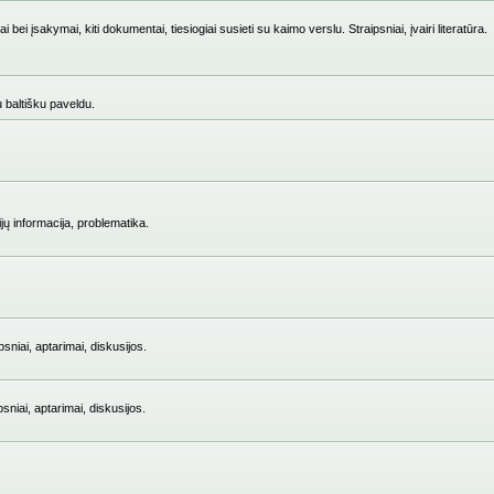
i įsakymai, kiti dokumentai, tiesiogiai susieti su kaimo verslu. Straipsniai, įvairi literatūra.
su baltišku paveldu.
jų informacija, problematika.
niai, aptarimai, diskusijos.
iai, aptarimai, diskusijos.