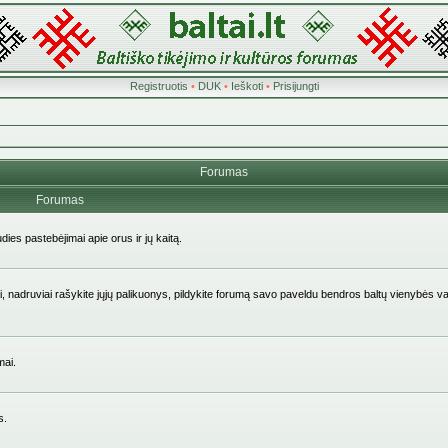
Registruotis
•
DUK
•
Ieškoti
•
Prisijungti
Forumas
Forumas
udies pastebėjimai apie orus ir jų kaitą.
aičiai, nadruviai rašykite jųjų palikuonys, pildykite forumą savo paveldu bendros baltų vienybės v
mai.
s.