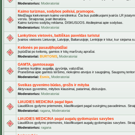
Moderatorius:
Moderatoriai
Kaimo turizmas, sodybos poilsiui, pramogos.
Medžiaga kiekvienam kaimo verslininkui. Čia bus publikuojami įvairūs LR įstatymai
verslu. Straipsniai, įvairi literatūra.
Kaimo turizmo sodybų reklama. DISKUSIJOS. Atsiliepimai apie sodybas.
Moderatorius:
Moderatoriai
Lankytinos vietovės, baltiškas paveldas turistui
Įvairios vietovės Lietuvoje, Latvijoje, Baltarusijoje, Lenkijoje ir kitur, kur siejama 
Kelionės po pasaulį/Ispūdžiai
Įspūdžiai po kelionių, gamtos ir kitų maršrutų aprašai.
Moderatoriai:
BURTONIS
,
Moderatoriai
GAMTA, gamtosauga
Gamtos kurijina: augalija, gyvūnija, vabzdžiai.
Pranešimai apie gamtos teršimo, niokojimo atvejus ir saugojimą. Saugomų teritori
Moderatoriai:
Esmis
,
Moderatoriai
Sveikas gyvenimo būdas, grožis ir mityba
Aktyvaus gyvenimo, mitybos klausimai, patarimai, diskusijos.
Moderatorius:
Moderatoriai
LIAUDIES MEDICINA pagal ligas
Liaudiškos gydymo priemonės, klasifikuojant pagal susirgimų pavadinimus. Straips
Moderatoriai:
ragana
,
Moderatoriai
LIAUDIES MEDICINA pagal augalų gydomąsias savybes
Liaudiškos gydymo priemonės, klasifikuojant augalų gydomąsias savybes. Straipsn
Moderatorius:
ragana