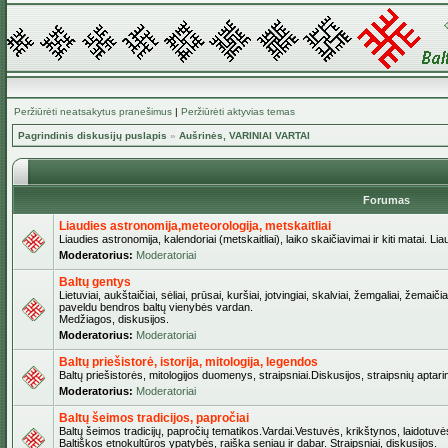
Peržiūrėti neatsakytus pranešimus
|
Peržiūrėti aktyvias temas
Pagrindinis diskusijų puslapis
»
Aušrinės, VARINIAI VARTAI
Forumas
Liaudies astronomija,meteorologija, metskaitliai
Liaudies astronomija, kalendoriai (metskaitliai), laiko skaičiavimai ir kiti matai. Lia
Moderatorius:
Moderatoriai
Baltų gentys
Lietuviai, aukštaičiai, sėliai, prūsai, kuršiai, jotvingiai, skalviai, žemgaliai, žemai
paveldu bendros baltų vienybės vardan.
Medžiagos, diskusijos.
Moderatorius:
Moderatoriai
Baltų priešistorė, istorija, mitologija, legendos
Baltų priešistorės, mitologijos duomenys, straipsniai.Diskusijos, straipsnių aptari
Moderatorius:
Moderatoriai
Baltų šeimos tradicijos, papročiai
Baltų šeimos tradicijų, papročių tematikos.Vardai.Vestuvės, krikštynos, laidotuvė
Baltiškos etnokultūros ypatybės, raiška seniau ir dabar. Straipsniai, diskusijos.