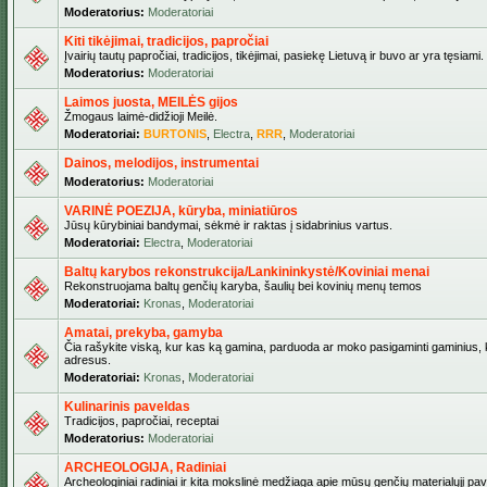
Moderatorius:
Moderatoriai
Kiti tikėjimai, tradicijos, papročiai
Įvairių tautų papročiai, tradicijos, tikėjimai, pasiekę Lietuvą ir buvo ar yra tęsiami.
Moderatorius:
Moderatoriai
Laimos juosta, MEILĖS gijos
Žmogaus laimė-didžioji Meilė.
Moderatoriai:
BURTONIS
,
Electra
,
RRR
,
Moderatoriai
Dainos, melodijos, instrumentai
Moderatorius:
Moderatoriai
VARINĖ POEZIJA, kūryba, miniatiūros
Jūsų kūrybiniai bandymai, sėkmė ir raktas į sidabrinius vartus.
Moderatoriai:
Electra
,
Moderatoriai
Baltų karybos rekonstrukcija/Lankininkystė/Koviniai menai
Rekonstruojama baltų genčių karyba, šaulių bei kovinių menų temos
Moderatoriai:
Kronas
,
Moderatoriai
Amatai, prekyba, gamyba
Čia rašykite viską, kur kas ką gamina, parduoda ar moko pasigaminti gaminius, kur
adresus.
Moderatoriai:
Kronas
,
Moderatoriai
Kulinarinis paveldas
Tradicijos, papročiai, receptai
Moderatorius:
Moderatoriai
ARCHEOLOGIJA, Radiniai
Archeologiniai radiniai ir kita mokslinė medžiaga apie mūsų genčių materialųjį pave