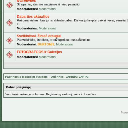
Įvairenybės
Straipsniai, įdomios naujienos iš viso pasaulio
Moderatorius:
Moderatoriai
Dabarties aktualijos
Rašoma viskas, kas jums aktualu dabar. Diskusijų kryptis vaikai, tėvai, seneliai b
t.t.
Moderatorius:
Moderatoriai
Sveikinimai. Žinutė draugui.
Pasveikinkite, linkėkite, pradžiuginkite, susirašinėkite
Moderatoriai:
BURTONIS
,
Moderatoriai
FOTOGRAFIJOS ir Galerijos
Moderatorius:
Moderatoriai
Pagrindinis diskusijų puslapis
»
Aušrinės, VARINIAI VARTAI
Dabar prisijungę
Vartotojai naršantys šį forumą: Registruotų vartotojų nėra ir 1 svečias
Powe