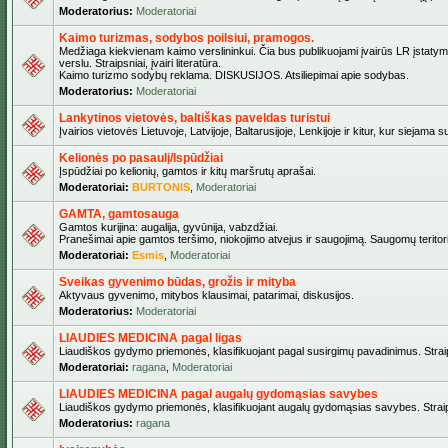
Moderatorius:
Moderatoriai
Kaimo turizmas, sodybos poilsiui, pramogos.
Medžiaga kiekvienam kaimo verslininkui. Čia bus publikuojami įvairūs LR įstatymai
verslu. Straipsniai, įvairi literatūra.
Kaimo turizmo sodybų reklama. DISKUSIJOS. Atsiliepimai apie sodybas.
Moderatorius:
Moderatoriai
Lankytinos vietovės, baltiškas paveldas turistui
Įvairios vietovės Lietuvoje, Latvijoje, Baltarusijoje, Lenkijoje ir kitur, kur siejama 
Kelionės po pasaulį/Ispūdžiai
Įspūdžiai po kelionių, gamtos ir kitų maršrutų aprašai.
Moderatoriai:
BURTONIS
,
Moderatoriai
GAMTA, gamtosauga
Gamtos kurijina: augalija, gyvūnija, vabzdžiai.
Pranešimai apie gamtos teršimo, niokojimo atvejus ir saugojimą. Saugomų teritori
Moderatoriai:
Esmis
,
Moderatoriai
Sveikas gyvenimo būdas, grožis ir mityba
Aktyvaus gyvenimo, mitybos klausimai, patarimai, diskusijos.
Moderatorius:
Moderatoriai
LIAUDIES MEDICINA pagal ligas
Liaudiškos gydymo priemonės, klasifikuojant pagal susirgimų pavadinimus. Straips
Moderatoriai:
ragana
,
Moderatoriai
LIAUDIES MEDICINA pagal augalų gydomąsias savybes
Liaudiškos gydymo priemonės, klasifikuojant augalų gydomąsias savybes. Straipsn
Moderatorius:
ragana