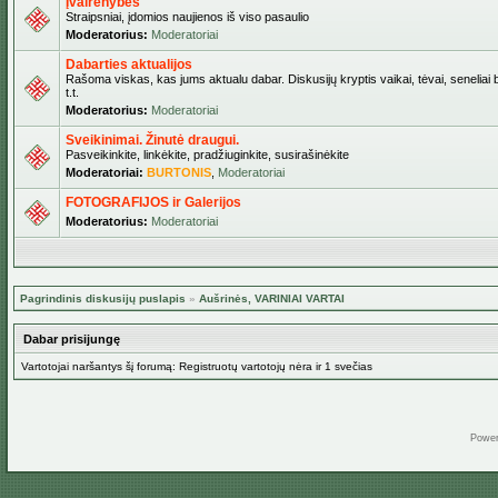
Įvairenybės
Straipsniai, įdomios naujienos iš viso pasaulio
Moderatorius:
Moderatoriai
Dabarties aktualijos
Rašoma viskas, kas jums aktualu dabar. Diskusijų kryptis vaikai, tėvai, seneliai b
t.t.
Moderatorius:
Moderatoriai
Sveikinimai. Žinutė draugui.
Pasveikinkite, linkėkite, pradžiuginkite, susirašinėkite
Moderatoriai:
BURTONIS
,
Moderatoriai
FOTOGRAFIJOS ir Galerijos
Moderatorius:
Moderatoriai
Pagrindinis diskusijų puslapis
»
Aušrinės, VARINIAI VARTAI
Dabar prisijungę
Vartotojai naršantys šį forumą: Registruotų vartotojų nėra ir 1 svečias
Powe