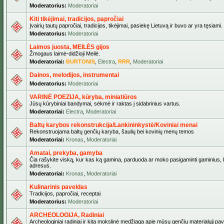
Moderatorius:
Moderatoriai
Kiti tikėjimai, tradicijos, papročiai
Įvairių tautų papročiai, tradicijos, tikėjimai, pasiekę Lietuvą ir buvo ar yra tęsiami.
Moderatorius:
Moderatoriai
Laimos juosta, MEILĖS gijos
Žmogaus laimė-didžioji Meilė.
Moderatoriai:
BURTONIS
,
Electra
,
RRR
,
Moderatoriai
Dainos, melodijos, instrumentai
Moderatorius:
Moderatoriai
VARINĖ POEZIJA, kūryba, miniatiūros
Jūsų kūrybiniai bandymai, sėkmė ir raktas į sidabrinius vartus.
Moderatoriai:
Electra
,
Moderatoriai
Baltų karybos rekonstrukcija/Lankininkystė/Koviniai menai
Rekonstruojama baltų genčių karyba, šaulių bei kovinių menų temos
Moderatoriai:
Kronas
,
Moderatoriai
Amatai, prekyba, gamyba
Čia rašykite viską, kur kas ką gamina, parduoda ar moko pasigaminti gaminius, kur
adresus.
Moderatoriai:
Kronas
,
Moderatoriai
Kulinarinis paveldas
Tradicijos, papročiai, receptai
Moderatorius:
Moderatoriai
ARCHEOLOGIJA, Radiniai
Archeologiniai radiniai ir kita mokslinė medžiaga apie mūsų genčių materialųjį pave