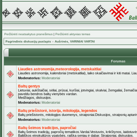
Peržiūrėti neatsakytus pranešimus
|
Peržiūrėti aktyvias temas
Pagrindinis diskusijų puslapis
»
Aušrinės, VARINIAI VARTAI
Forumas
Liaudies astronomija,meteorologija, metskaitliai
Liaudies astronomija, kalendoriai (metskaitliai), laiko skaičiavimai ir kiti matai. Lia
Moderatorius:
Moderatoriai
Baltų gentys
Lietuviai, aukštaičiai, sėliai, prūsai, kuršiai, jotvingiai, skalviai, žemgaliai, žemai
paveldu bendros baltų vienybės vardan.
Medžiagos, diskusijos.
Moderatorius:
Moderatoriai
Baltų priešistorė, istorija, mitologija, legendos
Baltų priešistorės, mitologijos duomenys, straipsniai.Diskusijos, straipsnių aptari
Moderatorius:
Moderatoriai
Baltų šeimos tradicijos, papročiai
Baltų šeimos tradicijų, papročių tematikos.Vardai.Vestuvės, krikštynos, laidotuvė
Baltiškos etnokultūros ypatybės, raiška seniau ir dabar. Straipsniai, diskusijos.