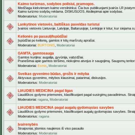
Kaimo turizmas, sodybos poilsiui, pramogos.
Medžiaga kiekvienam kaimo verslininkui. Čia bus publikuojami įvairūs LR įstatymai be
Kaimo turizmo sodybų reklama. DISKUSIJOS. Atsiliepimai apie sodybas.
Moderatorius:
Moderatoriai
Lankytinos vietovės, baltiškas paveldas turistui
Įvairios vietovės Lietuvoje, Latvijoje, Baltarusijoje, Lenkijoje ir kitur, kur siejama 
Kelionės po pasaulį/Ispūdžiai
Įspūdžiai po kelionių, gamtos ir kitų maršrutų aprašai.
Moderatoriai:
BURTONIS
,
Moderatoriai
GAMTA, gamtosauga
Gamtos kurijina: augalija, gyvūnija, vabzdžiai.
Pranešimai apie gamtos teršimo, niokojimo atvejus ir saugojimą. Saugomų teritori
Moderatoriai:
Esmis
,
Moderatoriai
Sveikas gyvenimo būdas, grožis ir mityba
Aktyvaus gyvenimo, mitybos klausimai, patarimai, diskusijos.
Moderatorius:
Moderatoriai
LIAUDIES MEDICINA pagal ligas
Liaudiškos gydymo priemonės, klasifikuojant pagal susirgimų pavadinimus. Straips
Moderatoriai:
ragana
,
Moderatoriai
LIAUDIES MEDICINA pagal augalų gydomąsias savybes
Liaudiškos gydymo priemonės, klasifikuojant augalų gydomąsias savybes. Straipsn
Moderatorius:
ragana
Įvairenybės
Straipsniai, įdomios naujienos iš viso pasaulio
Moderatorius:
Moderatoriai