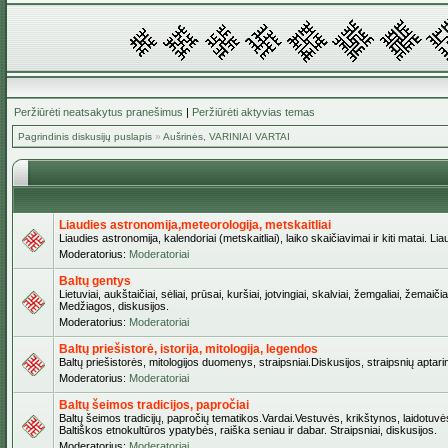
Peržiūrėti neatsakytus pranešimus
|
Peržiūrėti aktyvias temas
Pagrindinis diskusijų puslapis
»
Aušrinės, VARINIAI VARTAI
Liaudies astronomija,meteorologija, metskaitliai
Liaudies astronomija, kalendoriai (metskaitliai), laiko skaičiavimai ir kiti matai. Lia
Moderatorius:
Moderatoriai
Baltų gentys
Lietuviai, aukštaičiai, sėliai, prūsai, kuršiai, jotvingiai, skalviai, žemgaliai, žem
Medžiagos, diskusijos.
Moderatorius:
Moderatoriai
Baltų priešistorė, istorija, mitologija, legendos
Baltų priešistorės, mitologijos duomenys, straipsniai.Diskusijos, straipsnių aptari
Moderatorius:
Moderatoriai
Baltų šeimos tradicijos, papročiai
Baltų šeimos tradicijų, papročių tematikos.Vardai.Vestuvės, krikštynos, laidotuvė
Baltiškos etnokultūros ypatybės, raiška seniau ir dabar. Straipsniai, diskusijos.
Moderatorius:
Moderatoriai