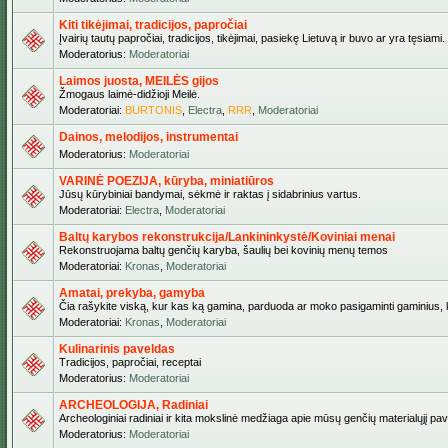
Kiti tikėjimai, tradicijos, papročiai
Įvairių tautų papročiai, tradicijos, tikėjimai, pasiekę Lietuvą ir buvo ar yra tęsiami.
Moderatorius:
Moderatoriai
Laimos juosta, MEILĖS gijos
Žmogaus laimė-didžioji Meilė.
Moderatoriai:
BURTONIS
,
Electra
,
RRR
,
Moderatoriai
Dainos, melodijos, instrumentai
Moderatorius:
Moderatoriai
VARINĖ POEZIJA, kūryba, miniatiūros
Jūsų kūrybiniai bandymai, sėkmė ir raktas į sidabrinius vartus.
Moderatoriai:
Electra
,
Moderatoriai
Baltų karybos rekonstrukcija/Lankininkystė/Koviniai menai
Rekonstruojama baltų genčių karyba, šaulių bei kovinių menų temos
Moderatoriai:
Kronas
,
Moderatoriai
Amatai, prekyba, gamyba
Čia rašykite viską, kur kas ką gamina, parduoda ar moko pasigaminti gaminius, kur
Moderatoriai:
Kronas
,
Moderatoriai
Kulinarinis paveldas
Tradicijos, papročiai, receptai
Moderatorius:
Moderatoriai
ARCHEOLOGIJA, Radiniai
Archeologiniai radiniai ir kita mokslinė medžiaga apie mūsų genčių materialųjį pave
Moderatorius:
Moderatoriai