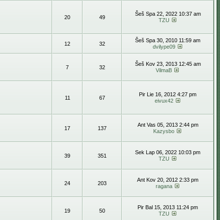
Šeš Spa 22, 2022 10:37 am
20
49
TZU
Šeš Spa 30, 2010 11:59 am
12
32
dvilype09
Šeš Kov 23, 2013 12:45 am
7
32
VilmaB
Pir Lie 16, 2012 4:27 pm
11
67
eivux42
Ant Vas 05, 2013 2:44 pm
17
137
Kazysbo
Sek Lap 06, 2022 10:03 pm
39
351
TZU
Ant Kov 20, 2012 2:33 pm
24
203
ragana
Pir Bal 15, 2013 11:24 pm
19
50
TZU