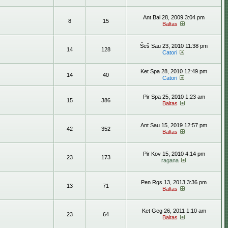
Ant Bal 28, 2009 3:04 pm
8
15
Baltas
Šeš Sau 23, 2010 11:38 pm
14
128
Catori
Ket Spa 28, 2010 12:49 pm
14
40
Catori
Pir Spa 25, 2010 1:23 am
15
386
Baltas
Ant Sau 15, 2019 12:57 pm
42
352
Baltas
Pir Kov 15, 2010 4:14 pm
23
173
ragana
Pen Rgs 13, 2013 3:36 pm
13
71
Baltas
Ket Geg 26, 2011 1:10 am
23
64
Baltas