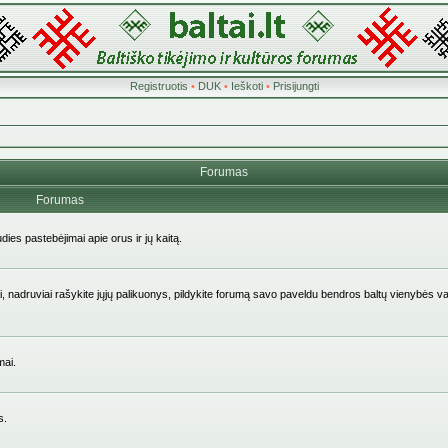
Registruotis
•
DUK
•
Ieškoti
•
Prisijungti
Forumas
Forumas
udies pastebėjimai apie orus ir jų kaitą.
aičiai, nadruviai rašykite jųjų palikuonys, pildykite forumą savo paveldu bendros baltų vienybės v
mai.
s.