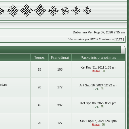
Dabar yra Pen Rgp 07, 2026 7:35 am
Visos datos yra UTC + 2 valandos [
DST
]
Temos
Pranešimai
Paskutinis pranešimas
Ket Kov 31, 2011 1:53 am
15
103
Baltas
ardan.
Ant Sau 16, 2024 12:22 am
20
177
TZU
Ket Spa 06, 2022 8:29 pm
45
337
TZU
Sek Lap 07, 2021 5:49 pm
20
127
Baltas