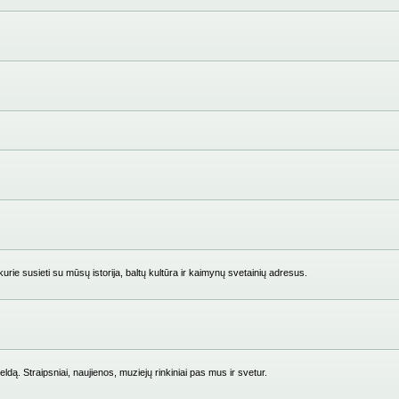
ie susieti su mūsų istorija, baltų kultūra ir kaimynų svetainių adresus.
ldą. Straipsniai, naujienos, muziejų rinkiniai pas mus ir svetur.