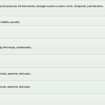
i įsakymai, kiti dokumentai, tiesiogiai susieti su kaimo verslu. Straipsniai, įvairi literatūra.
su baltišku paveldu.
jų informacija, problematika.
niai, aptarimai, diskusijos.
iai, aptarimai, diskusijos.