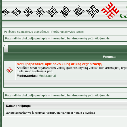
Peržiūrėti neatsakytus pranešimus
|
Peržiūrėti aktyvias temas
Pagrindinis diskusijų puslapis
»
Internetinių bendruomenių pažinčių jungtis
Forumas
Noriu papasakoti apie savo klubą ar kitą organizaciją
Aprašote savo organizacijos veiklą, galit pristatyt ką veikiat, kuo artima jūsų org
turite savo svetainę ir pan.
Moderatorius:
Moderatoriai
Pagrindinis diskusijų puslapis
»
Internetinių bendruomenių pažinčių jungtis
Dabar prisijungę
Vartotojai naršantys šį forumą: Registruotų vartotojų nėra ir 1 svečias