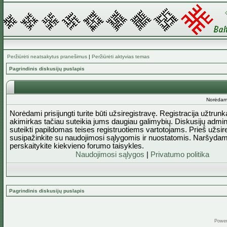
Peržiūrėti neatsakytus pranešimus
|
Peržiūrėti aktyvias temas
Pagrindinis diskusijų puslapis
Norėdami 
Norėdami prisijungti turite būti užsiregistravę. Registracija užtrun
akimirkas tačiau suteikia jums daugiau galimybių. Diskusijų admini
suteikti papildomas teises registruotiems vartotojams. Prieš užsi
susipažinkite su naudojimosi sąlygomis ir nuostatomis. Naršydam
perskaitykite kiekvieno forumo taisykles.
Naudojimosi sąlygos
|
Privatumo politika
Pagrindinis diskusijų puslapis
Powe