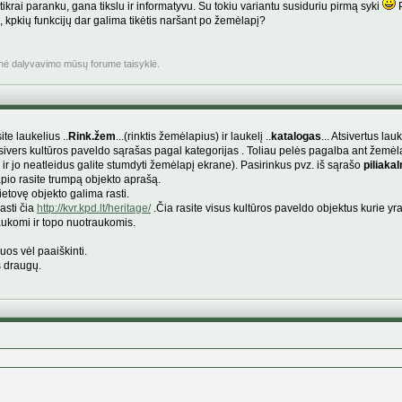
ikrai paranku, gana tikslu ir informatyvu. Su tokiu variantu susiduriu pirmą syki
P
ą, kpkių funkcijų dar galima tikėtis naršant po žemėlapį?
inė dalyvavimo mūsų forume taisyklė.
ite laukelius ..
Rink.žem
...(rinktis žemėlapius) ir laukelį ..
katalogas
... Atsivertus la
tsivers kultūros paveldo sąrašas pagal kategorijas . Toliau pelės pagalba ant žemė
šą ir jo neatleidus galite stumdyti žemėlapį ekrane). Pasirinkus pvz. iš sąrašo
piliakal
pio rasite trumpą objekto aprašą.
ietovę objekto galima rasti.
asti čia
http://kvr.kpd.lt/heritage/
.Čia rasite visus kultūros paveldo objektus kurie yr
aukomi ir topo nuotraukomis.
uos vėl paaiškinti.
š draugų.