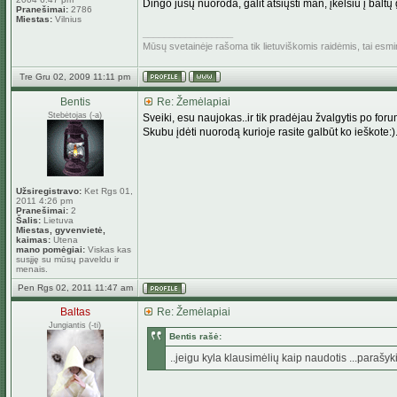
Dingo jūsų nuoroda, galit atsiųsti man, įkelsiu į baltų ga
Pranešimai:
2786
Miestas:
Vilnius
_________________
Mūsų svetainėje rašoma tik lietuviškomis raidėmis, tai esm
Tre Gru 02, 2009 11:11 pm
Bentis
Re: Žemėlapiai
Stebėtojas (-a)
Sveiki, esu naujokas..ir tik pradėjau žvalgytis po foru
Skubu įdėti nuorodą kurioje rasite galbūt ko ieškote:)
Užsiregistravo:
Ket Rgs 01,
2011 4:26 pm
Pranešimai:
2
Šalis:
Lietuva
Miestas, gyvenvietė,
kaimas:
Utena
mano pomėgiai:
Viskas kas
susįję su mūsų paveldu ir
menais.
Pen Rgs 02, 2011 11:47 am
Baltas
Re: Žemėlapiai
Jungiantis (-ti)
Bentis rašė:
..jeigu kyla klausimėlių kaip naudotis ...parašy