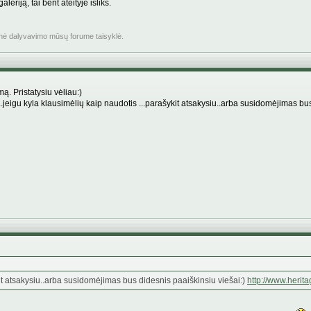
leriją, tai bent ateityje išliks.
inė dalyvavimo mūsų forume taisyklė.
mą. Pristatysiu vėliau:)
..jeigu kyla klausimėlių kaip naudotis ...parašykit atsakysiu..arba susidomėjimas bu
kit atsakysiu..arba susidomėjimas bus didesnis paaiškinsiu viešai:)
http://www.herita