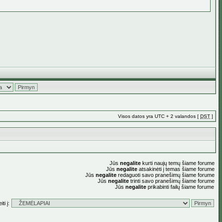
Visos datos yra UTC + 2 valandos [
DST
]
Jūs
negalite
kurti naujų temų šiame forume
Jūs
negalite
atsakinėti į temas šiame forume
Jūs
negalite
redaguoti savo pranešimų šiame forume
Jūs
negalite
trinti savo pranešimų šiame forume
Jūs
negalite
prikabinti failų šiame forume
ti į: