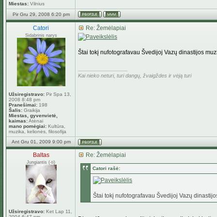
Miestas:
Vilnius
Pir Gru 29, 2008 6:20 pm
Catori
Re: Žemėlapiai
Sidabrinis narys
Štai tokį nufotografavau Švedijoj Vazų dinastijos muz
_________________
Kai nieko neturi, turi dangų, žvaigždes ir vėją turi
Užsiregistravo:
Pir Spa 13,
2008 8:48 pm
Pranešimai:
198
Šalis:
Graikija
Miestas, gyvenvietė,
kaimas:
Atėnai
mano pomėgiai:
Kultūra,
muzika, kelionės, filosofija
Ant Gru 01, 2009 9:00 pm
Baltas
Re: Žemėlapiai
Jungiantis (-ti)
Catori rašė:
Štai tokį nufotografavau Švedijoj Vazų dinastij
Užsiregistravo:
Ket Lap 11,
2004 6:47 pm