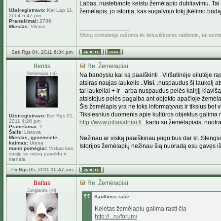
Labas, nustebinote keistu žemėlapio dubliavimu. Tai t
Užsiregistravo:
Ket Lap 11,
žemėlapis, jo istorija, kas sugalvojo tokį įkėlimo būd
2004 6:47 pm
Pranešimai:
2786
Miestas:
Vilnius
_________________
Mūsų svetainėje rašoma tik lietuviškomis raidėmis, tai esm
Sek Rgs 04, 2011 6:34 pm
Bentis
Re: Žemėlapiai
Stebėtojas (-a)
Na bandysiu kai ką paaiškinti . Viršutinėje eilutėje ras
atsiras naujas laukelis ..
Visi
. .nuspaudus šį laukelį a
tai laukeliai + ir - arba nuspaudus pelės kairįjį klavi
atsistojus pelės pagalba ant objekto apačioje žemėla
Šis žemėlapis yra ne toks informatyvus ir tikslus bet v
Tikslesnius duomenis apie kultūros objektus galima r
Užsiregistravo:
Ket Rgs 01,
2011 4:26 pm
http://www.piliakalniai.lt
..kartu su žemėlapiais, nuotr
Pranešimai:
2
Šalis:
Lietuva
Miestas, gyvenvietė,
Nežinau ar viską paaiškinau jeigu bus dar kl. Stengsi
kaimas:
Utena
Istorijos žemėlapių nežinau šią nuoradą esu gavęs i
mano pomėgiai:
Viskas kas
susįję su mūsų paveldu ir
menais.
Pir Rgs 05, 2011 10:47 am
Baltas
Re: Žemėlapiai
Jungiantis (-ti)
Saulliuss rašė:
Keletas žemėlapiu galima rasti čia
http://...ru/forum/