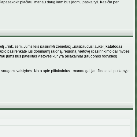
apasakokit plačiau, manau daug kam bus įdomu paskaityti. Kas čia per
ukelį ..rink. žem. Jums leis pasirinkti žemėlapį ..paspaudus laukelį
katalogas
lapio pasirenkate jus dominantį rajoną, regioną, vietovę (pasirinkimo galimybės
niai
jums bus pateiktas vietovės kur yra piliakalniai (raudonos rodyklės)
a saugomi valstybės. Na o apie piliakalnius ..manau gal jau žinote tai puslapyje