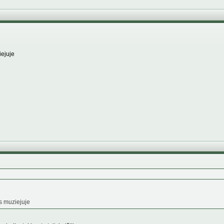
iejuje
os muziejuje