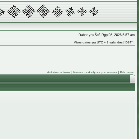
Dabar yra Šeš Rgp 08, 2026 5:57 am
Visos datos yra UTC + 2 valandos [
DST
]
Ankstesnė tema
|
Pirmas neskaitytas pranešimas
|
Kita tema