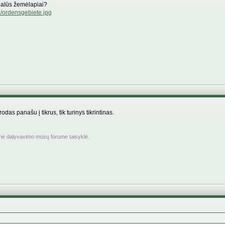
inalūs žemėlapiai?
a/ordensgebiete.jpg
as panašu į tikrus, tik turinys tikrintinas.
inė dalyvavimo mūsų forume taisyklė.