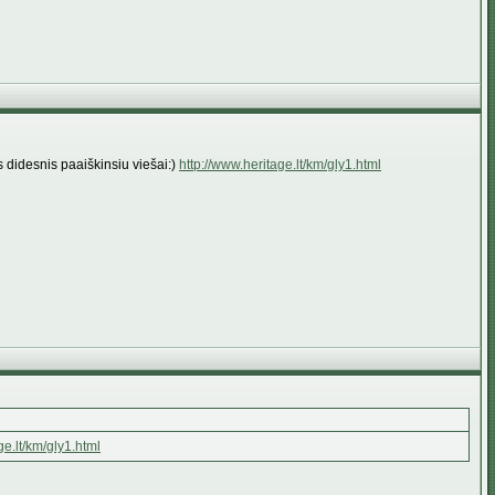
s didesnis paaiškinsiu viešai:)
http://www.heritage.lt/km/gly1.html
ge.lt/km/gly1.html