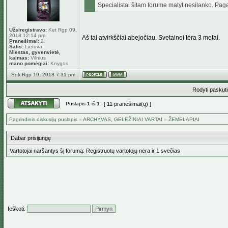
Specialistai šitam forume matyt nesilanko. Pagal 
Užsiregistravo:
Ket Rgp 09,
2018 12:14 pm
Aš tai atvirkščiai abejočiau. Svetainei tėra 3 metai.
Pranešimai:
2
Šalis:
Lietuva
Miestas, gyvenvietė,
kaimas:
Vilnius
mano pomėgiai:
Knygos
Sek Rgp 19, 2018 7:31 pm
Rodyti paskut
Puslapis
1
iš
1
[ 11 pranešimai(ų) ]
Pagrindinis diskusijų puslapis
»
ARCHYVAS, GELEŽINIAI VARTAI
»
ŽEMĖLAPIAI
Dabar prisijungę
Vartotojai naršantys šį forumą: Registruotų vartotojų nėra ir 1 svečias
Ieškoti: