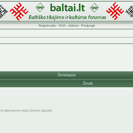
Registruotis
•
DUK
•
Ieškoti
•
Prisijungti
Žemėlapiai
Žinutė
inė dalyvavimo mūsų forume taisyklė.