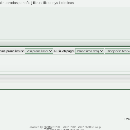
nuorodas panašu į tikrus, tik turinys tikrintinas.
inius pranešimus:
Rūšiuoti pagal
Perei
Powered by
phpBB
© 2000, 2002, 2005, 2007 phpBB Group.