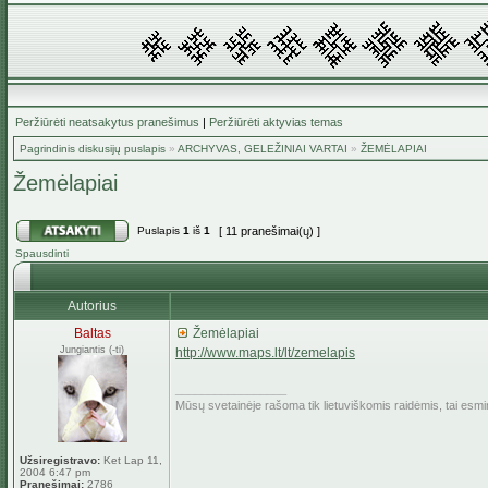
Peržiūrėti neatsakytus pranešimus
|
Peržiūrėti aktyvias temas
Pagrindinis diskusijų puslapis
»
ARCHYVAS, GELEŽINIAI VARTAI
»
ŽEMĖLAPIAI
Žemėlapiai
Puslapis
1
iš
1
[ 11 pranešimai(ų) ]
Spausdinti
Autorius
Baltas
Žemėlapiai
Jungiantis (-ti)
http://www.maps.lt/lt/zemelapis
_________________
Mūsų svetainėje rašoma tik lietuviškomis raidėmis, tai esm
Užsiregistravo:
Ket Lap 11,
2004 6:47 pm
Pranešimai:
2786