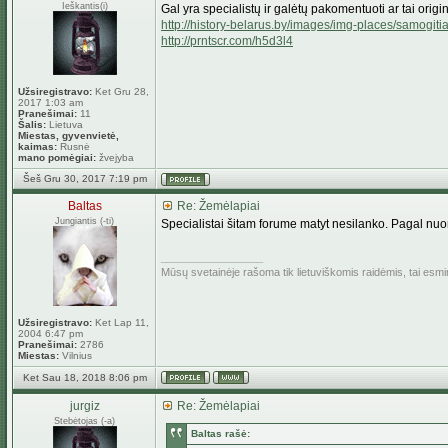
Ieškantis(i)
Gal yra specialistų ir galėtų pakomentuoti ar tai orig
http://history-belarus.by/images/img-places/samogiti
http://prntscr.com/h5d3l4
Užsiregistravo:
Ket Gru 28,
2017 1:03 am
Pranešimai:
11
Šalis:
Lietuva
Miestas, gyvenvietė,
kaimas:
Rusnė
mano pomėgiai:
žvejyba
Šeš Gru 30, 2017 7:19 pm
Baltas
Re: Žemėlapiai
Jungiantis (-ti)
Specialistai šitam forume matyt nesilanko. Pagal nuorod
_________________
Mūsų svetainėje rašoma tik lietuviškomis raidėmis, tai esm
Užsiregistravo:
Ket Lap 11,
2004 6:47 pm
Pranešimai:
2786
Miestas:
Vilnius
Ket Sau 18, 2018 8:06 pm
jurgiz
Re: Žemėlapiai
Stebėtojas (-a)
Baltas rašė: