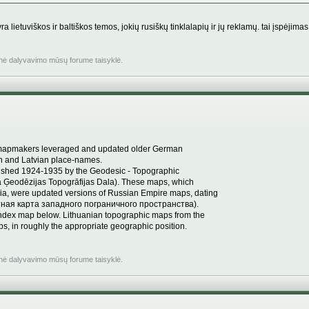
lietuviškos ir baltiškos temos, jokių rusiškų tinklalapių ir jų reklamų. tai įspėjimas 
inė dalyvavimo mūsų forume taisyklė.
an mapmakers leveraged and updated older German
n and Latvian place-names.
ished 1924-1935 by the Geodesic - Topographic
a Ģeodēzijas Topogrāfijas Dala). These maps, which
ania, were updated versions of Russian Empire maps, dating
рстная карта западного пограничного пространства).
ndex map below. Lithuanian topographic maps from the
s, in roughly the appropriate geographic position.
inė dalyvavimo mūsų forume taisyklė.