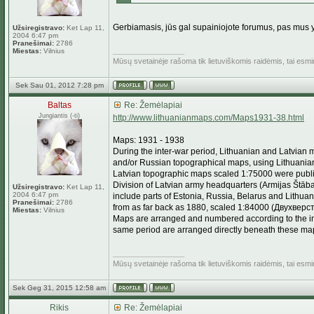
Gerbiamasis, jūs gal supainiojote forumus, pas mus yra 
Užsiregistravo:
Ket Lap 11,
2004 6:47 pm
Pranešimai:
2786
_________________
Miestas:
Vilnius
Mūsų svetainėje rašoma tik lietuviškomis raidėmis, tai esm
Sek Sau 01, 2012 7:28 pm
Baltas
Re: Žemėlapiai
Jungiantis (-ti)
http://www.lithuanianmaps.com/Maps1931-38.html
Maps: 1931 - 1938
During the inter-war period, Lithuanian and Latvi
and/or Russian topographical maps, using Lithuania
Latvian topographic maps scaled 1:75000 were publ
Division of Latvian army headquarters (Armijas Štāb
Užsiregistravo:
Ket Lap 11,
2004 6:47 pm
include parts of Estonia, Russia, Belarus and Lithu
Pranešimai:
2786
from as far back as 1880, scaled 1:84000 (Двухве
Miestas:
Vilnius
Maps are arranged and numbered according to the i
same period are arranged directly beneath these map
_________________
Mūsų svetainėje rašoma tik lietuviškomis raidėmis, tai esm
Sek Geg 31, 2015 12:58 am
Rikis
Re: Žemėlapiai