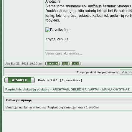
Anotacija
Šiame tome skelbiami XVI amžiaus šaltiniai: Simono 
Daukšos ir daugelio kitų autorių tekstai bei ištraukos iš
lenkų, lotynų, prūsų, vokiečių kalbomis), greta - jų ve
rodyklės.
Knyga Vilniuje.
_________________
Vėsas opės akmenůtas...
Ant Bal 23, 2013 10:26 am
Rodyti paskutinius pranešimus:
Puslapis
1
iš
1
[ 1 pranešimas ]
Pagrindinis diskusijų puslapis
»
ARCHYVAS, GELEŽINIAI VARTAI
»
MAINŲ KNYGYNAS
Dabar prisijungę
Vartotojai naršantys šį forumą: Registruotų vartotojų nėra ir 1 svečias