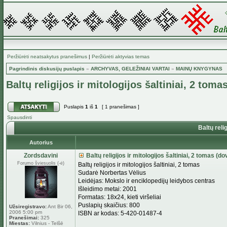
Peržiūrėti neatsakytus pranešimus
|
Peržiūrėti aktyvias temas
Pagrindinis diskusijų puslapis
»
ARCHYVAS, GELEŽINIAI VARTAI
»
MAINŲ KNYGYNAS
Baltų religijos ir mitologijos šaltiniai, 2 tom
Puslapis
1
iš
1
[ 1 pranešimas ]
Spausdinti
Baltų relig
Autorius
Zordsdavini
Baltų religijos ir mitologijos šaltiniai, 2 tomas (d
Forumo šviesuolis (-ė)
Baltų religijos ir mitologijos šaltiniai, 2 tomas
Sudarė Norbertas Vėlius
Leidėjas: Mokslo ir enciklopedijų leidybos centras
Išleidimo metai: 2001
Formatas: 18x24, kieti viršeliai
Puslapių skaičius: 800
Užsiregistravo:
Ant Bir 06,
2006 5:00 pm
ISBN ar kodas: 5-420-01487-4
Pranešimai:
325
Miestas:
Vilnius - Telšē