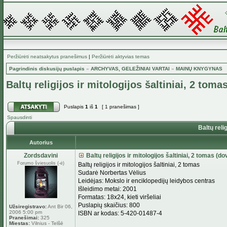
Peržiūrėti neatsakytus pranešimus
|
Peržiūrėti aktyvias temas
Pagrindinis diskusijų puslapis
»
ARCHYVAS, GELEŽINIAI VARTAI
»
MAINŲ KNYGYNAS
Baltų religijos ir mitologijos šaltiniai, 2 tom
Puslapis
1
iš
1
[ 1 pranešimas ]
Spausdinti
Baltų relig
Autorius
Zordsdavini
Baltų religijos ir mitologijos šaltiniai, 2 tomas (d
Forumo šviesuolis (-ė)
Baltų religijos ir mitologijos šaltiniai, 2 tomas
Sudarė Norbertas Vėlius
Leidėjas: Mokslo ir enciklopedijų leidybos centras
Išleidimo metai: 2001
Formatas: 18x24, kieti viršeliai
Puslapių skaičius: 800
Užsiregistravo:
Ant Bir 06,
2006 5:00 pm
ISBN ar kodas: 5-420-01487-4
Pranešimai:
325
Miestas:
Vilnius - Telšē