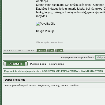
Anotacija
Šiame tome skelbiami XVI amžiaus šaltiniai: Simono 
Daukšos ir daugelio kitų autorių tekstai bei ištraukos iš
lenkų, lotynų, prūsų, vokiečių kalbomis), greta - jų ve
rodyklės.
Knyga Vilniuje.
_________________
Vėsas opės akmenůtas...
Ant Bal 23, 2013 10:26 am
Rodyti paskutinius pranešimus:
Puslapis
1
iš
1
[ 1 pranešimas ]
Pagrindinis diskusijų puslapis
»
ARCHYVAS, GELEŽINIAI VARTAI
»
MAINŲ KNYGYNAS
Dabar prisijungę
Vartotojai naršantys šį forumą: Registruotų vartotojų nėra ir 1 svečias