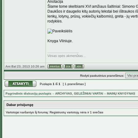
Anotacija
Šiame tome skelbiami XVI amžiaus šaltiniai: Simono 
Daukšos ir daugelio kitų autorių tekstai bei ištraukos iš
lenkų, lotynų, prūsų, vokiečių kalbomis), greta - jų ve
rodyklės.
Knyga Vilniuje.
_________________
Vėsas opės akmenůtas...
Ant Bal 23, 2013 10:26 am
Rodyti paskutinius pranešimus:
Puslapis
1
iš
1
[ 1 pranešimas ]
Pagrindinis diskusijų puslapis
»
ARCHYVAS, GELEŽINIAI VARTAI
»
MAINŲ KNYGYNAS
Dabar prisijungę
Vartotojai naršantys šį forumą: Registruotų vartotojų nėra ir 1 svečias