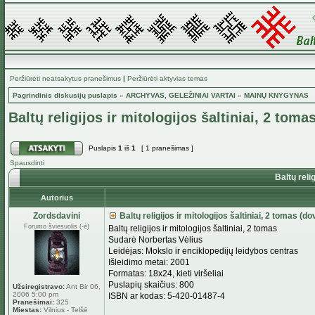
Peržiūrėti neatsakytus pranešimus
|
Peržiūrėti aktyvias temas
Pagrindinis diskusijų puslapis
»
ARCHYVAS, GELEŽINIAI VARTAI
»
MAINŲ KNYGYNAS
Baltų religijos ir mitologijos šaltiniai, 2 tom
Puslapis
1
iš
1
[ 1 pranešimas ]
Spausdinti
Baltų relig
Autorius
Zordsdavini
Baltų religijos ir mitologijos šaltiniai, 2 tomas (d
Forumo šviesuolis (-ė)
Baltų religijos ir mitologijos šaltiniai, 2 tomas
Sudarė Norbertas Vėlius
Leidėjas: Mokslo ir enciklopedijų leidybos centras
Išleidimo metai: 2001
Formatas: 18x24, kieti viršeliai
Puslapių skaičius: 800
Užsiregistravo:
Ant Bir 06,
2006 5:00 pm
ISBN ar kodas: 5-420-01487-4
Pranešimai:
325
Miestas:
Vilnius - Telšē