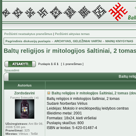
Peržiūrėti neatsakytus pranešimus
|
Peržiūrėti aktyvias temas
Pagrindinis diskusijų puslapis
»
ARCHYVAS, GELEŽINIAI VARTAI
»
MAINŲ KNYGYNAS
Baltų religijos ir mitologijos šaltiniai, 2 tom
Puslapis
1
iš
1
[ 1 pranešimas ]
Spausdinti
Baltų relig
Autorius
Zordsdavini
Baltų religijos ir mitologijos šaltiniai, 2 tomas (d
Forumo šviesuolis (-ė)
Baltų religijos ir mitologijos šaltiniai, 2 tomas
Sudarė Norbertas Vėlius
Leidėjas: Mokslo ir enciklopedijų leidybos centras
Išleidimo metai: 2001
Formatas: 18x24, kieti viršeliai
Puslapių skaičius: 800
Užsiregistravo:
Ant Bir 06,
2006 5:00 pm
ISBN ar kodas: 5-420-01487-4
Pranešimai:
325
Miestas:
Vilnius - Telšē