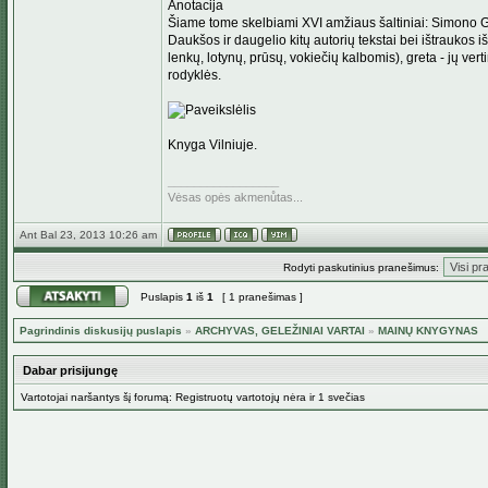
Anotacija
Šiame tome skelbiami XVI amžiaus šaltiniai: Simono 
Daukšos ir daugelio kitų autorių tekstai bei ištraukos iš
lenkų, lotynų, prūsų, vokiečių kalbomis), greta - jų ve
rodyklės.
Knyga Vilniuje.
_________________
Vėsas opės akmenůtas...
Ant Bal 23, 2013 10:26 am
Rodyti paskutinius pranešimus:
Puslapis
1
iš
1
[ 1 pranešimas ]
Pagrindinis diskusijų puslapis
»
ARCHYVAS, GELEŽINIAI VARTAI
»
MAINŲ KNYGYNAS
Dabar prisijungę
Vartotojai naršantys šį forumą: Registruotų vartotojų nėra ir 1 svečias