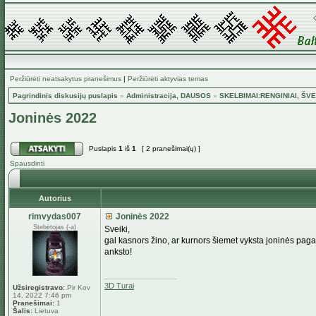
Peržiūrėti neatsakytus pranešimus
|
Peržiūrėti aktyvias temas
Pagrindinis diskusijų puslapis
»
Administracija, DAUSOS
»
SKELBIMAI:RENGINIAI, ŠVE
Joninės 2022
Puslapis
1
iš
1
[ 2 pranešimai(ų) ]
Spausdinti
Autorius
rimvydas007
Joninės 2022
Stebėtojas (-a)
Sveiki,
gal kasnors žino, ar kurnors šiemet vyksta joninės pagal
anksto!
_________________
3D Turai
Užsiregistravo:
Pir Kov
14, 2022 7:46 pm
Pranešimai:
1
Šalis:
Lietuva