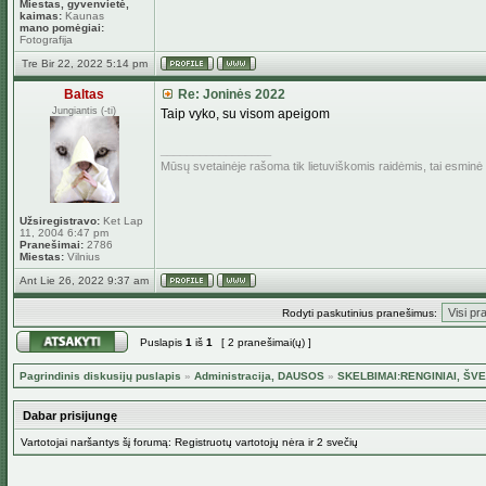
Miestas, gyvenvietė,
kaimas:
Kaunas
mano pomėgiai:
Fotografija
Tre Bir 22, 2022 5:14 pm
Baltas
Re: Joninės 2022
Jungiantis (-ti)
Taip vyko, su visom apeigom
_________________
Mūsų svetainėje rašoma tik lietuviškomis raidėmis, tai esmin
Užsiregistravo:
Ket Lap
11, 2004 6:47 pm
Pranešimai:
2786
Miestas:
Vilnius
Ant Lie 26, 2022 9:37 am
Rodyti paskutinius pranešimus:
Puslapis
1
iš
1
[ 2 pranešimai(ų) ]
Pagrindinis diskusijų puslapis
»
Administracija, DAUSOS
»
SKELBIMAI:RENGINIAI, ŠVE
Dabar prisijungę
Vartotojai naršantys šį forumą: Registruotų vartotojų nėra ir 2 svečių