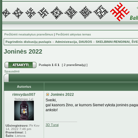
Peržiūrėti neatsakytus pranešimus
|
Peržiūrėti aktyvias temas
Pagrindinis diskusijų puslapis
»
Administracija, DAUSOS
»
SKELBIMAI:RENGINIAI, ŠVE
Joninės 2022
Puslapis
1
iš
1
[ 2 pranešimai(ų) ]
Spausdinti
Autorius
rimvydas007
Joninės 2022
Stebėtojas (-a)
Sveiki,
gal kasnors žino, ar kurnors šiemet vyksta joninės pagal
anksto!
_________________
3D Turai
Užsiregistravo:
Pir Kov
14, 2022 7:46 pm
Pranešimai:
1
Šalis:
Lietuva