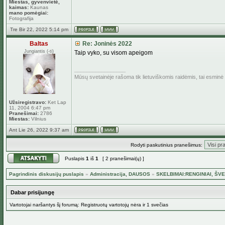
Miestas, gyvenvietė,
kaimas:
Kaunas
mano pomėgiai:
Fotografija
Tre Bir 22, 2022 5:14 pm
Baltas
Re: Joninės 2022
Jungiantis (-ti)
Taip vyko, su visom apeigom
_________________
Mūsų svetainėje rašoma tik lietuviškomis raidėmis, tai esmin
Užsiregistravo:
Ket Lap
11, 2004 6:47 pm
Pranešimai:
2786
Miestas:
Vilnius
Ant Lie 26, 2022 9:37 am
Rodyti paskutinius pranešimus:
Puslapis
1
iš
1
[ 2 pranešimai(ų) ]
Pagrindinis diskusijų puslapis
»
Administracija, DAUSOS
»
SKELBIMAI:RENGINIAI, ŠVE
Dabar prisijungę
Vartotojai naršantys šį forumą: Registruotų vartotojų nėra ir 1 svečias