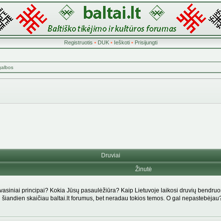
Registruotis
•
DUK
•
Ieškoti
•
Prisijungti
galbos
Druviai
Žinutė
r dvasiniai principai? Kokia Jūsų pasaulėžiūra? Kaip Lietuvoje laikosi druvių bendr
ai šiandien skaičiau baltai.lt forumus, bet neradau tokios temos. O gal nepastebėjau