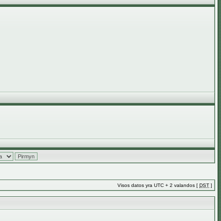
Visos datos yra UTC + 2 valandos [
DST
]