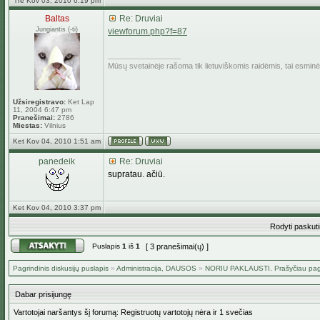
Tre Kov 03, 2010 6:19 pm
Baltas
Re: Druviai
Jungiantis (-ti)
viewforum.php?f=87
_________________
Mūsų svetainėje rašoma tik lietuviškomis raidėmis, tai esmin
Užsiregistravo:
Ket Lap
11, 2004 6:47 pm
Pranešimai:
2786
Miestas:
Vilnius
Ket Kov 04, 2010 1:51 am
panedeik
Re: Druviai
supratau. ačiū.
Ket Kov 04, 2010 3:37 pm
Rodyti paskut
Puslapis
1
iš
1
[ 3 pranešimai(ų) ]
Pagrindinis diskusijų puslapis
»
Administracija, DAUSOS
»
NORIU PAKLAUSTI. Prašyčiau pa
Dabar prisijungę
Vartotojai naršantys šį forumą: Registruotų vartotojų nėra ir 1 svečias