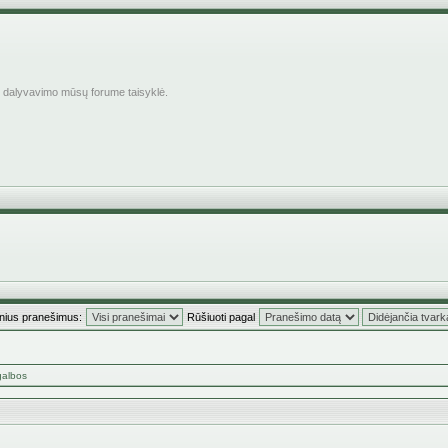
ė dalyvavimo mūsų forume taisyklė.
inius pranešimus:
Rūšiuoti pagal
galbos