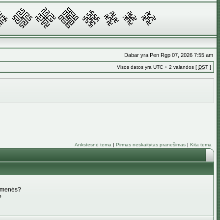
Dabar yra Pen Rgp 07, 2026 7:55 am
Visos datos yra UTC + 2 valandos [
DST
]
Ankstesnė tema
|
Pirmas neskaitytas pranešimas
|
Kita tema
uomenės?
?