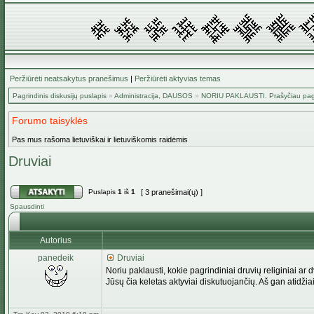
Peržiūrėti neatsakytus pranešimus
|
Peržiūrėti aktyvias temas
Pagrindinis diskusijų puslapis
»
Administracija, DAUSOS
»
NORIU PAKLAUSTI. Prašyčiau pa
Forumo taisyklės
Pas mus rašoma lietuviškai ir lietuviškomis raidėmis
Druviai
Puslapis
1
iš
1
[ 3 pranešimai(ų) ]
Spausdinti
Autorius
panedeik
Druviai
Noriu paklausti, kokie pagrindiniai druvių religiniai a
Jūsų čia keletas aktyviai diskutuojančių. Aš gan atidži