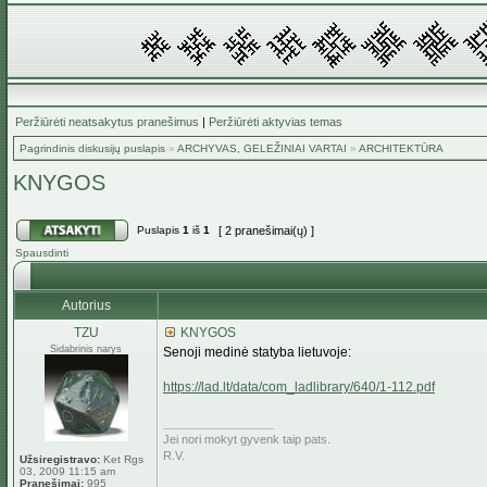
Peržiūrėti neatsakytus pranešimus
|
Peržiūrėti aktyvias temas
Pagrindinis diskusijų puslapis
»
ARCHYVAS, GELEŽINIAI VARTAI
»
ARCHITEKTŪRA
KNYGOS
Puslapis
1
iš
1
[ 2 pranešimai(ų) ]
Spausdinti
Autorius
TZU
KNYGOS
Sidabrinis narys
Senoji medinė statyba lietuvoje:
https://lad.lt/data/com_ladlibrary/640/1-112.pdf
_________________
Jei nori mokyt gyvenk taip pats.
R.V.
Užsiregistravo:
Ket Rgs
03, 2009 11:15 am
Pranešimai:
995