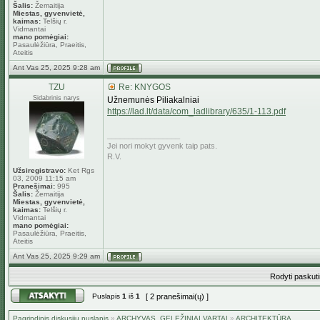
Šalis:
Žemaitija
Miestas, gyvenvietė,
kaimas:
Telšių r.
Vidmantai
mano pomėgiai:
Pasaulėžiūra, Praeitis,
Ateitis
Ant Vas 25, 2025 9:28 am
TZU
Re: KNYGOS
Sidabrinis narys
Užnemunės Piliakalniai
https://lad.lt/data/com_ladlibrary/635/1-113.pdf
_________________
Jei nori mokyt gyvenk taip pats.
R.V.
Užsiregistravo:
Ket Rgs
03, 2009 11:15 am
Pranešimai:
995
Šalis:
Žemaitija
Miestas, gyvenvietė,
kaimas:
Telšių r.
Vidmantai
mano pomėgiai:
Pasaulėžiūra, Praeitis,
Ateitis
Ant Vas 25, 2025 9:29 am
Rodyti paskut
Puslapis
1
iš
1
[ 2 pranešimai(ų) ]
Pagrindinis diskusijų puslapis
»
ARCHYVAS, GELEŽINIAI VARTAI
»
ARCHITEKTŪRA