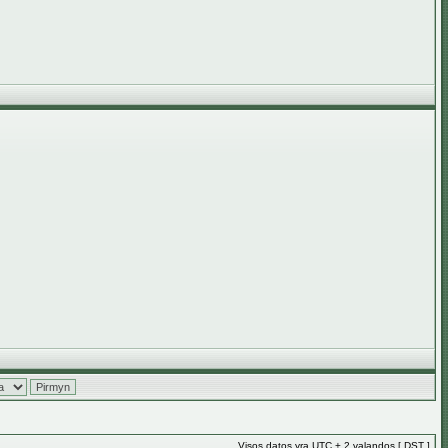
Visos datos yra UTC + 2 valandos [
DST
]