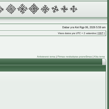
Dabar yra Ket Rgp 06, 2026 5:59 am
Visos datos yra UTC + 2 valandos [
DST
]
Ankstesnė tema
|
Pirmas neskaitytas pranešimas
|
Kita tema