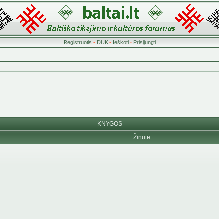
Registruotis
•
DUK
•
Ieškoti
•
Prisijungti
KNYGOS
Žinutė