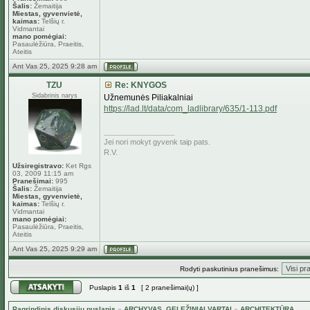
Šalis:
Žemaitija
Miestas, gyvenvietė,
kaimas:
Telšių r.
Vidmantai
mano pomėgiai:
Pasaulėžiūra, Praeitis,
Ateitis
Ant Vas 25, 2025 9:28 am
TZU
Re: KNYGOS
Sidabrinis narys
Užnemunės Piliakalniai
https://lad.lt/data/com_ladlibrary/635/1-113.pdf
_________________
Jei nori mokyt gyvenk taip pats.
R.V.
Užsiregistravo:
Ket Rgs
03, 2009 11:15 am
Pranešimai:
995
Šalis:
Žemaitija
Miestas, gyvenvietė,
kaimas:
Telšių r.
Vidmantai
mano pomėgiai:
Pasaulėžiūra, Praeitis,
Ateitis
Ant Vas 25, 2025 9:29 am
Rodyti paskutinius pranešimus:
Puslapis
1
iš
1
[ 2 pranešimai(ų) ]
Pagrindinis diskusijų puslapis
»
ARCHYVAS, GELEŽINIAI VARTAI
»
ARCHITEKTŪRA