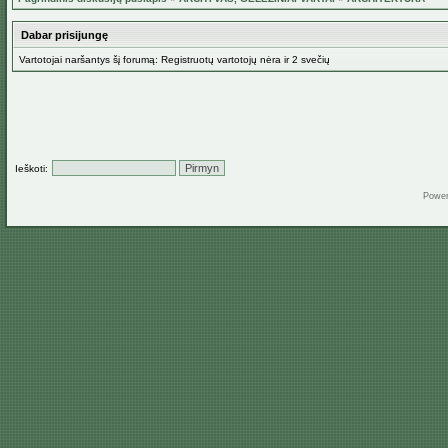
Dabar prisijungę
Vartotojai naršantys šį forumą: Registruotų vartotojų nėra ir 2 svečių
Ieškoti:
Powe