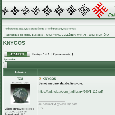
Peržiūrėti neatsakytus pranešimus
|
Peržiūrėti aktyvias temas
Pagrindinis diskusijų puslapis
»
ARCHYVAS, GELEŽINIAI VARTAI
»
ARCHITEKTŪRA
KNYGOS
Puslapis
1
iš
1
[ 2 pranešimai(ų) ]
Spausdinti
Autorius
TZU
KNYGOS
Sidabrinis narys
Senoji medinė statyba lietuvoje:
https://lad.lt/data/com_ladlibrary/640/1-112.pdf
_________________
Jei nori mokyt gyvenk taip pats.
R.V.
Užsiregistravo:
Ket Rgs
03, 2009 11:15 am
Pranešimai:
995