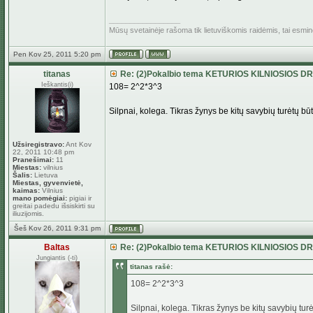
_________________
Mūsų svetainėje rašoma tik lietuviškomis raidėmis, tai esmi
Pen Kov 25, 2011 5:20 pm
titanas
Re: (2)Pokalbio tema KETURIOS KILNIOSIOS D
Ieškantis(i)
108= 2^2*3^3
Silpnai, kolega. Tikras žynys be kitų savybių turėtų būt
Užsiregistravo:
Ant Kov
22, 2011 10:48 pm
Pranešimai:
11
Miestas:
vilnius
Šalis:
Lietuva
Miestas, gyvenvietė,
kaimas:
Vilnius
mano pomėgiai:
pigiai ir
greitai padedu išsiskirti su
iliuzijomis.
Šeš Kov 26, 2011 9:31 pm
Baltas
Re: (2)Pokalbio tema KETURIOS KILNIOSIOS D
Jungiantis (-ti)
titanas rašė:
108= 2^2*3^3
Silpnai, kolega. Tikras žynys be kitų savybių turė