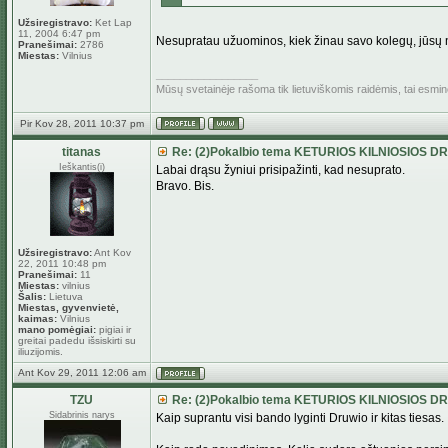
Užsiregistravo:
Ket Lap
11, 2004 6:47 pm
Nesupratau užuominos, kiek žinau savo kolegų, jūsų n
Pranešimai:
2786
Miestas:
Vilnius
_________________
Mūsų svetainėje rašoma tik lietuviškomis raidėmis, tai esmi
Pir Kov 28, 2011 10:37 pm
titanas
Re: (2)Pokalbio tema KETURIOS KILNIOSIOS D
Ieškantis(i)
Labai drąsu žyniui prisipažinti, kad nesuprato.
Bravo. Bis.
Užsiregistravo:
Ant Kov
22, 2011 10:48 pm
Pranešimai:
11
Miestas:
vilnius
Šalis:
Lietuva
Miestas, gyvenvietė,
kaimas:
Vilnius
mano pomėgiai:
pigiai ir
greitai padedu išsiskirti su
iliuzijomis.
Ant Kov 29, 2011 12:06 am
TZU
Re: (2)Pokalbio tema KETURIOS KILNIOSIOS D
Sidabrinis narys
Kaip suprantu visi bando lyginti Druwio ir kitas tiesas.