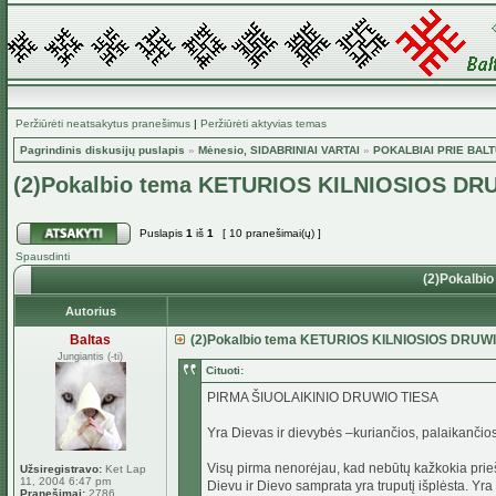
Peržiūrėti neatsakytus pranešimus
|
Peržiūrėti aktyvias temas
Pagrindinis diskusijų puslapis
»
Mėnesio, SIDABRINIAI VARTAI
»
POKALBIAI PRIE BAL
(2)Pokalbio tema KETURIOS KILNIOSIOS DR
Puslapis
1
iš
1
[ 10 pranešimai(ų) ]
Spausdinti
(2)Pokalbi
Autorius
Baltas
(2)Pokalbio tema KETURIOS KILNIOSIOS DRUWI
Jungiantis (-ti)
Cituoti:
PIRMA ŠIUOLAIKINIO DRUWIO TIESA
Yra Dievas ir dievybės –kuriančios, palaikančios
Visų pirma nenorėjau, kad nebūtų kažkokia priešp
Užsiregistravo:
Ket Lap
11, 2004 6:47 pm
Dievu ir Dievo samprata yra truputį išplėsta. Y
Pranešimai:
2786