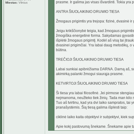
prasme. Ir galima jas visas išvardinti. Tokia yra 
Miestas:
Vilnius
ANTRA ŠIUOLAIKINIO DRUWIO TIESA
Žmogaus prigimtis yra trejopa: fizinė, dvasinė ir 
Jeigu krikščionybė teigia, kad žmogaus prigimtis 
žmogiška energetinė forma. Sakydamas gyvastis,
išplėtė žmogaus prigimtį. Kodėl aš visą tai įtrauk
dvasinei prigimčiai. Yra labai daug metodikų, o v
būtina.
TREČIOJI ŠIUOLAIKINIO DRUWIO TIESA
Labai sunkiai apibrėžiama DARNA. Darną aš, 
akimirką palanki žmogui siaurąja prasme.
KETVIRTOJI ŠIUOLAIKINIO DRUWIO TIESA
Ši tiesa yra labai filosofinė. Jei pirmose stengiau
neįmanoma, neužteko tiek žinių. Tada man kilo min
Tuo aš tvirtinu, kad yra dvi laiko sampratos, tai 
pranašystėmis. Šią tiesą galima išplėsti taip:
ciklinė laiko kaita objektyvi ir subjektyvi, kiek 
Apie kokį pastovumą šnekame. Šnekame apie tai,