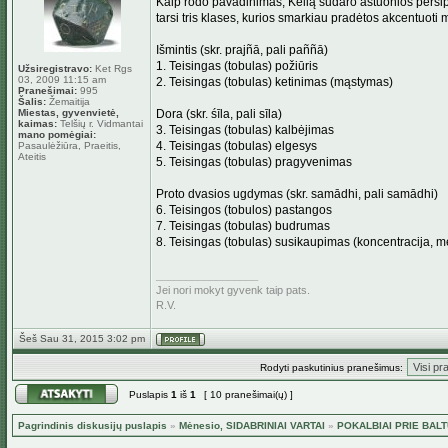
Kaip rodo pavadinimas, Kelią sudaro aštuonios persipynu
tarsi tris klases, kurios smarkiau pradėtos akcentuoti m
Išmintis (skr. prajñā, pali paññā)
1. Teisingas (tobulas) požiūris
Užsiregistravo:
Ket Rgs
03, 2009 11:15 am
2. Teisingas (tobulas) ketinimas (mąstymas)
Pranešimai:
995
Šalis:
Žemaitija
Miestas, gyvenvietė,
Dora (skr. śīla, pali sīla)
kaimas:
Telšių r. Vidmantai
3. Teisingas (tobulas) kalbėjimas
mano pomėgiai:
4. Teisingas (tobulas) elgesys
Pasaulėžiūra, Praeitis,
Ateitis
5. Teisingas (tobulas) pragyvenimas
Proto dvasios ugdymas (skr. samādhi, pali samādhi)
6. Teisingos (tobulos) pastangos
7. Teisingas (tobulas) budrumas
8. Teisingas (tobulas) susikaupimas (koncentracija, 
_________________
Jei nori mokyt gyvenk taip pats.
R.V.
Šeš Sau 31, 2015 3:02 pm
Rodyti paskutinius pranešimus:
Puslapis
1
iš
1
[ 10 pranešimai(ų) ]
Pagrindinis diskusijų puslapis
»
Mėnesio, SIDABRINIAI VARTAI
»
POKALBIAI PRIE BAL