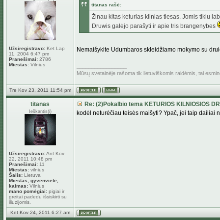
titanas rašė:
Žinau kitas keturias kilnias tiesas. Jomis tikiu lab
Druwis galėjo parašyti ir apie tris brangenybes
Užsiregistravo:
Ket Lap
Nemaišykite Udumbaros skleidžiamo mokymo su druidiš
11, 2004 6:47 pm
Pranešimai:
2786
Miestas:
Vilnius
_________________
Mūsų svetainėje rašoma tik lietuviškomis raidėmis, tai esmi
Tre Kov 23, 2011 11:54 pm
titanas
Re: (2)Pokalbio tema KETURIOS KILNIOSIOS D
Ieškantis(i)
kodėl neturėčiau teisės maišyti? Ypač, jei taip dailia
Užsiregistravo:
Ant Kov
22, 2011 10:48 pm
Pranešimai:
11
Miestas:
vilnius
Šalis:
Lietuva
Miestas, gyvenvietė,
kaimas:
Vilnius
mano pomėgiai:
pigiai ir
greitai padedu išsiskirti su
iliuzijomis.
Ket Kov 24, 2011 6:27 am