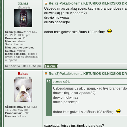
titanas
Re: (2)Pokalbio tema KETURIOS KILNIOSIOS D
Ieškantis(i)
Užbėgdamas už akių spėju, kad trys brangenybės yra
druwis (ką jie su v padarė?)
druvio mokymas
druvio pasekėjai
dabar teks galvoti skaičiaus 108 reišmę...
Užsiregistravo:
Ant Kov
22, 2011 10:48 pm
Pranešimai:
11
Miestas:
vilnius
Šalis:
Lietuva
Miestas, gyvenvietė,
kaimas:
Vilnius
mano pomėgiai:
pigiai ir
greitai padedu išsiskirti su
iliuzijomis.
Ket Kov 24, 2011 10:56 pm
Baltas
Re: (2)Pokalbio tema KETURIOS KILNIOSIOS D
Jungiantis (-ti)
titanas rašė:
Užbėgdamas už akių spėju, kad trys brangenybė
druwis (ką jie su v padarė?)
druvio mokymas
druvio pasekėjai
Užsiregistravo:
Ket Lap
11, 2004 6:47 pm
dabar teks galvoti skaičiaus 108 reišmę...
Pranešimai:
2786
Miestas:
Vilnius
užuojauta, teises jus žinot, o pareigas?