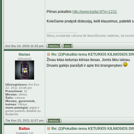
Pilnas pokalbis
http://www.baltai.lt/?p=1231
Kviečiame pratęsti diskusiją, kelti klausimus, pateik
_________________
Mūsų svetainėje rašoma tik lietuviškomis raidėmis, tai esmi
Ant Gru 14, 2010 11:32 pm
titanas
Re: (2)Pokalbio tema KETURIOS KILNIOSIOS D
Ieškantis(i)
Žinau kitas keturias kilnias tiesas. Jomis tikiu labiau.
Druwis galėjo parašyti ir apie tris brangenybes
Užsiregistravo:
Ant Kov
22, 2011 10:48 pm
Pranešimai:
11
Miestas:
vilnius
Šalis:
Lietuva
Miestas, gyvenvietė,
kaimas:
Vilnius
mano pomėgiai:
pigiai ir
greitai padedu išsiskirti su
iliuzijomis.
Tre Kov 23, 2011 11:07 pm
Baltas
Re: (2)Pokalbio tema KETURIOS KILNIOSIOS D
Jungiantis (-ti)