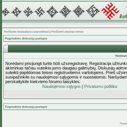
Peržiūrėti neatsakytus pranešimus
|
Peržiūrėti aktyvias temas
Pagrindinis diskusijų puslapis
Norėdami 
Norėdami prisijungti turite būti užsiregistravę. Registracija užtrun
akimirkas tačiau suteikia jums daugiau galimybių. Diskusijų admini
suteikti papildomas teises registruotiems vartotojams. Prieš užsi
susipažinkite su naudojimosi sąlygomis ir nuostatomis. Naršydam
perskaitykite kiekvieno forumo taisykles.
Naudojimosi sąlygos
|
Privatumo politika
Pagrindinis diskusijų puslapis
Powe