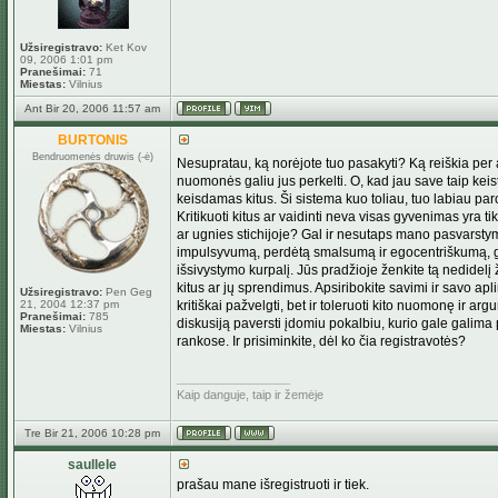
Užsiregistravo:
Ket Kov
09, 2006 1:01 pm
Pranešimai:
71
Miestas:
Vilnius
Ant Bir 20, 2006 11:57 am
BURTONIS
Bendruomenės druwis (-ė)
Nesupratau, ką norėjote tuo pasakyti? Ką reiškia per a
nuomonės galiu jus perkelti. O, kad jau save taip keista
keisdamas kitus. Ši sistema kuo toliau, tuo labiau 
Kritikuoti kitus ar vaidinti neva visas gyvenimas yra 
ar ugnies stichijoje? Gal ir nesutaps mano pasvarstyma
impulsyvumą, perdėtą smalsumą ir egocentriškumą, gal 
išsivystymo kurpalį. Jūs pradžioje ženkite tą nedidelį 
kitus ar jų sprendimus. Apsiribokite savimi ir savo ap
Užsiregistravo:
Pen Geg
21, 2004 12:37 pm
kritiškai pažvelgti, bet ir toleruoti kito nuomonę ir a
Pranešimai:
785
diskusiją paversti įdomiu pokalbiu, kurio gale galima 
Miestas:
Vilnius
rankose. Ir prisiminkite, dėl ko čia registravotės?
_________________
Kaip danguje, taip ir žemėje
Tre Bir 21, 2006 10:28 pm
saullele
prašau mane išregistruoti ir tiek.