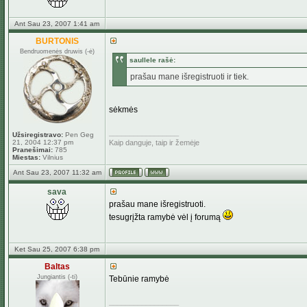
Ant Sau 23, 2007 1:41 am
BURTONIS
Bendruomenės druwis (-ė)
saullele rašė:
prašau mane išregistruoti ir tiek.
sėkmės
_________________
Užsiregistravo:
Pen Geg
21, 2004 12:37 pm
Kaip danguje, taip ir žemėje
Pranešimai:
785
Miestas:
Vilnius
Ant Sau 23, 2007 11:32 am
sava
prašau mane išregistruoti.
tesugrįžta ramybė vėl į forumą
Ket Sau 25, 2007 6:38 pm
Baltas
Jungiantis (-ti)
Tebūnie ramybė
_________________