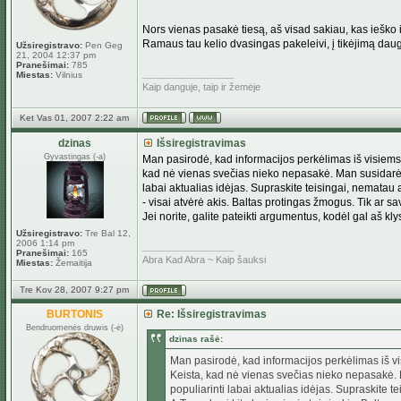
Nors vienas pasakė tiesą, aš visad sakiau, kas ieško in
Ramaus tau kelio dvasingas pakeleivi, į tikėjimą daug
Užsiregistravo:
Pen Geg
21, 2004 12:37 pm
Pranešimai:
785
_________________
Miestas:
Vilnius
Kaip danguje, taip ir žemėje
Ket Vas 01, 2007 2:22 am
dzinas
Išsiregistravimas
Gyvastingas (-a)
Man pasirodė, kad informacijos perkėlimas iš visiems p
kad nė vienas svečias nieko nepasakė. Man susidarė v
labai aktualias idėjas. Supraskite teisingai, nematau a
- visai atvėrė akis. Baltas protingas žmogus. Tik ar s
Jei norite, galite pateikti argumentus, kodėl gal aš kly
Užsiregistravo:
Tre Bal 12,
2006 1:14 pm
_________________
Pranešimai:
165
Abra Kad Abra ~ Kaip šauksi
Miestas:
Žemaitija
Tre Kov 28, 2007 9:27 pm
BURTONIS
Re: Išsiregistravimas
Bendruomenės druwis (-ė)
dzinas rašė:
Man pasirodė, kad informacijos perkėlimas iš vis
Keista, kad nė vienas svečias nieko nepasakė. 
populiarinti labai aktualias idėjas. Supraskite 