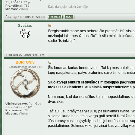
_________________
21, 2004 12:37 pm
Pranešimai:
785
Kaip danguje, taip ir žemėje
Miestas:
Vilnius
Šeš Lap 19, 2005 12:53 am
Svečias
išregistruokit mane nes nebėra čia prasmės būt viskas į
nežinojai tai ir nesužinosi čia"-tik šita mintis ir teša
sudie "Išrinktieji".
Pen Gru 02, 2005 6:07 pm
BURTONIS
Bendruomenės druwis (-ė)
Šis forumas kurtas bendravimui. Tai ką mes pateikiame
tapę naujakuriais, patys praturtins savo žiniomis mūsų
Šiuo atveju sukurti lietuviškos mitologijos pagrindu 
mokslų siekiantiems, auksiniai- nusprendusiems pa
Nemanau, kad dar nesušilus kojų ir nepasidalinus savo
dvasiškai.
Užsiregistravo:
Pen Geg
21, 2004 12:37 pm
Pranešimai:
785
Tačiau jūsų prašymas yra jūsų pasirinkimas White_Wo
Miestas:
Vilnius
sistemą, kurią be didelio vargo gali pereiti tikrai žinant
Jūsų prašymas bus įvykdytas, bet jei norėsite mus supra
pasidalinimo. Sėkmės vilke, jei žinai kas yra vilkų v