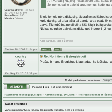
A.T. vardas į kitą lygį - visai atvėrė akis. Balt
Jei norite, galite pateikti argumentus, kodėl gal 
Užsiregistravo:
Pen Geg
21, 2004 12:37 pm
Pranešimai:
785
Šitoje temoje nėra diskusijų, tik prašymas išsiregistru
Miestas:
Vilnius
kurių dalykų, tai arba tyčia tai darote, arba esate tik 
daryti. Tik nebūtina po giljotina kišti kitų ir baltų sveta
Niekas netrukdo dalyviams diskutuoti ir pereiti į 2 l
_________________
Kaip danguje, taip ir žemėje
Tre Kov 28, 2007 11:24 pm
country
Re: Norintiems išsiregistruoti
Prašau ir mane išregistruoti, jau radau, ko ieškojau, 
Ket Geg 13, 2010 2:37 pm
Rodyti paskutinius pranešimus:
Puslapis
1
iš
1
[ 15 pranešimai(ų) ]
Pagrindinis diskusijų puslapis
»
Administracija, DAUSOS
»
Prisiregistravimas ir išs
Dabar prisijungę
Vartotojai naršantys šį forumą: Registruotų vartotojų nėra ir 1 svečias