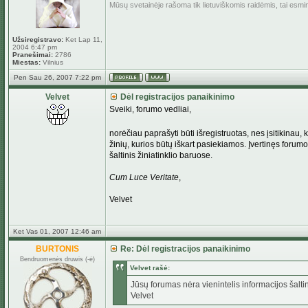
Mūsų svetainėje rašoma tik lietuviškomis raidėmis, tai esm
Užsiregistravo:
Ket Lap 11,
2004 6:47 pm
Pranešimai:
2786
Miestas:
Vilnius
Pen Sau 26, 2007 7:22 pm
Velvet
Dėl registracijos panaikinimo
Sveiki, forumo vedliai,
norėčiau paprašyti būti išregistruotas, nes įsitikinau
žinių, kurios būtų iškart pasiekiamos. Įvertinęs forumo
šaltinis žiniatinklio baruose.
Cum Luce Veritate
,
Velvet
Ket Vas 01, 2007 12:46 am
BURTONIS
Re: Dėl registracijos panaikinimo
Bendruomenės druwis (-ė)
Velvet rašė:
Jūsų forumas nėra vienintelis informacijos šaltin
Velvet