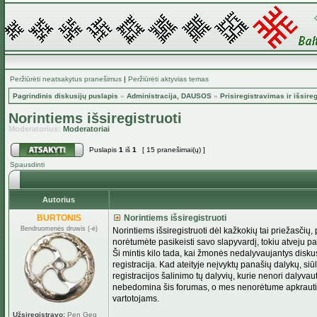
Peržiūrėti neatsakytus pranešimus
|
Peržiūrėti aktyvias temas
Pagrindinis diskusijų puslapis
»
Administracija, DAUSOS
»
Prisiregistravimas ir išs
Norintiems išsiregistruoti
Moderatorius:
Moderatoriai
Puslapis
1
iš
1
[ 15 pranešimai(ų) ]
Spausdinti
Autorius
BURTONIS
Norintiems išsiregistruoti
Bendruomenės druwis (-ė)
Norintiems išsiregistruoti dėl kažkokių tai priežasčių,
norėtumėte pasikeisti savo slapyvardį, tokiu atveju pa
Ši mintis kilo tada, kai žmonės nedalyvaujantys diskus
registracija. Kad ateityje neįvyktų panašių dalykų, si
registracijos šalinimo tų dalyvių, kurie nenori dalyvau
nebedomina šis forumas, o mes nenorėtume apkrauti fo
vartotojams.
Užsiregistravo:
Pen Geg