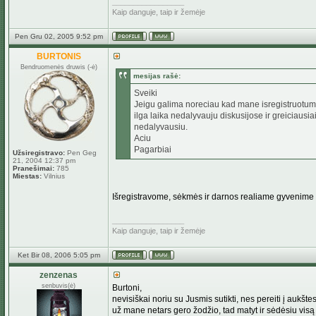
_________________
Kaip danguje, taip ir žemėje
Pen Gru 02, 2005 9:52 pm
BURTONIS
Bendruomenės druwis (-ė)
mesijas rašė:
Sveiki
Jeigu galima noreciau kad mane isregistruotume
ilga laika nedalyvauju diskusijose ir greiciausiai 
nedalyvausiu.
Aciu
Pagarbiai
Užsiregistravo:
Pen Geg
21, 2004 12:37 pm
Pranešimai:
785
Miestas:
Vilnius
Išregistravome, sėkmės ir darnos realiame gyvenime
_________________
Kaip danguje, taip ir žemėje
Ket Bir 08, 2006 5:05 pm
zenzenas
senbuvis(ė)
Burtoni,
nevisiškai noriu su Jusmis sutikti, nes pereiti į aukšt
už mane netars gero žodžio, tad matyt ir sėdėsiu visą