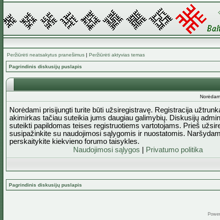
Peržiūrėti neatsakytus pranešimus
|
Peržiūrėti aktyvias temas
Pagrindinis diskusijų puslapis
Norėdami 
Norėdami prisijungti turite būti užsiregistravę. Registracija užtrun
akimirkas tačiau suteikia jums daugiau galimybių. Diskusijų admini
suteikti papildomas teises registruotiems vartotojams. Prieš užsi
susipažinkite su naudojimosi sąlygomis ir nuostatomis. Naršydam
perskaitykite kiekvieno forumo taisykles.
Naudojimosi sąlygos
|
Privatumo politika
Pagrindinis diskusijų puslapis
Powe