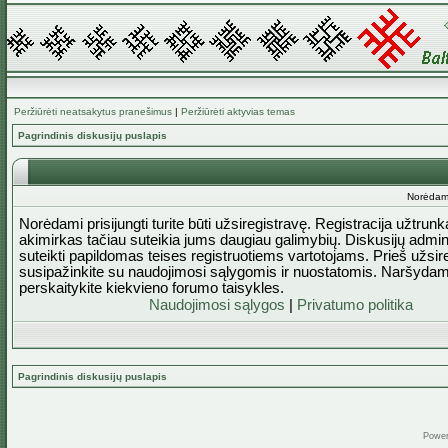
Peržiūrėti neatsakytus pranešimus
|
Peržiūrėti aktyvias temas
Pagrindinis diskusijų puslapis
Norėdami 
Norėdami prisijungti turite būti užsiregistravę. Registracija užtrun
akimirkas tačiau suteikia jums daugiau galimybių. Diskusijų admini
suteikti papildomas teises registruotiems vartotojams. Prieš užsi
susipažinkite su naudojimosi sąlygomis ir nuostatomis. Naršydam
perskaitykite kiekvieno forumo taisykles.
Naudojimosi sąlygos
|
Privatumo politika
Pagrindinis diskusijų puslapis
Powe