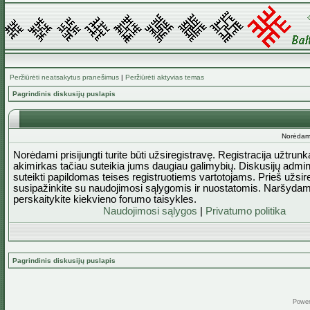
Peržiūrėti neatsakytus pranešimus
|
Peržiūrėti aktyvias temas
Pagrindinis diskusijų puslapis
Norėdami 
Norėdami prisijungti turite būti užsiregistravę. Registracija užtrun
akimirkas tačiau suteikia jums daugiau galimybių. Diskusijų admini
suteikti papildomas teises registruotiems vartotojams. Prieš užsi
susipažinkite su naudojimosi sąlygomis ir nuostatomis. Naršydam
perskaitykite kiekvieno forumo taisykles.
Naudojimosi sąlygos
|
Privatumo politika
Pagrindinis diskusijų puslapis
Powe