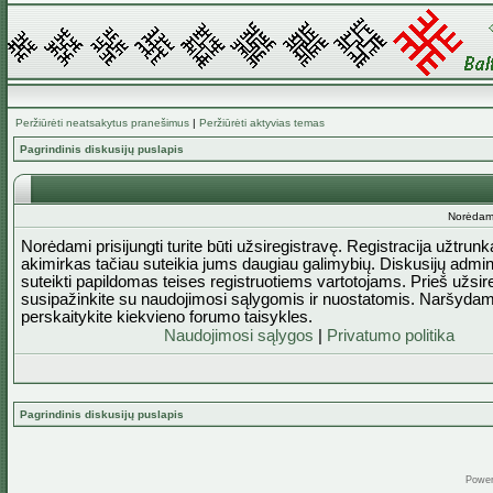
Peržiūrėti neatsakytus pranešimus
|
Peržiūrėti aktyvias temas
Pagrindinis diskusijų puslapis
Norėdami 
Norėdami prisijungti turite būti užsiregistravę. Registracija užtrun
akimirkas tačiau suteikia jums daugiau galimybių. Diskusijų admini
suteikti papildomas teises registruotiems vartotojams. Prieš užsi
susipažinkite su naudojimosi sąlygomis ir nuostatomis. Naršydam
perskaitykite kiekvieno forumo taisykles.
Naudojimosi sąlygos
|
Privatumo politika
Pagrindinis diskusijų puslapis
Powe