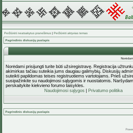
Peržiūrėti neatsakytus pranešimus
|
Peržiūrėti aktyvias temas
Pagrindinis diskusijų puslapis
Norėdami 
Norėdami prisijungti turite būti užsiregistravę. Registracija užtrun
akimirkas tačiau suteikia jums daugiau galimybių. Diskusijų admini
suteikti papildomas teises registruotiems vartotojams. Prieš užsi
susipažinkite su naudojimosi sąlygomis ir nuostatomis. Naršydam
perskaitykite kiekvieno forumo taisykles.
Naudojimosi sąlygos
|
Privatumo politika
Pagrindinis diskusijų puslapis
Powe