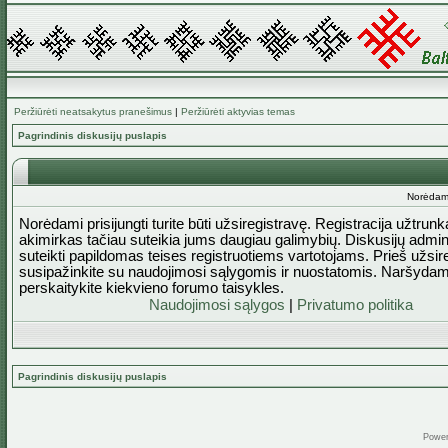
Peržiūrėti neatsakytus pranešimus
|
Peržiūrėti aktyvias temas
Pagrindinis diskusijų puslapis
Norėdami 
Norėdami prisijungti turite būti užsiregistravę. Registracija užtrun
akimirkas tačiau suteikia jums daugiau galimybių. Diskusijų admini
suteikti papildomas teises registruotiems vartotojams. Prieš užsi
susipažinkite su naudojimosi sąlygomis ir nuostatomis. Naršydam
perskaitykite kiekvieno forumo taisykles.
Naudojimosi sąlygos
|
Privatumo politika
Pagrindinis diskusijų puslapis
Powe