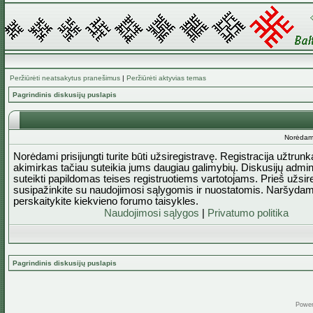
Peržiūrėti neatsakytus pranešimus
|
Peržiūrėti aktyvias temas
Pagrindinis diskusijų puslapis
Norėdami 
Norėdami prisijungti turite būti užsiregistravę. Registracija užtrun
akimirkas tačiau suteikia jums daugiau galimybių. Diskusijų admini
suteikti papildomas teises registruotiems vartotojams. Prieš užsi
susipažinkite su naudojimosi sąlygomis ir nuostatomis. Naršydam
perskaitykite kiekvieno forumo taisykles.
Naudojimosi sąlygos
|
Privatumo politika
Pagrindinis diskusijų puslapis
Powe