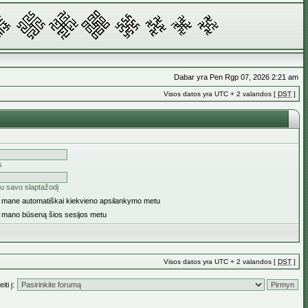
Dabar yra Pen Rgp 07, 2026 2:21 am
Visos datos yra UTC + 2 valandos [
DST
]
s
u savo slaptažodį
ti mane automatiškai kiekvieno apsilankymo metu
i mano būseną šios sesijos metu
Visos datos yra UTC + 2 valandos [
DST
]
iti į: