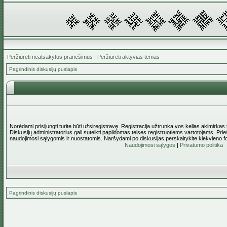
Peržiūrėti neatsakytus pranešimus
|
Peržiūrėti aktyvias temas
Pagrindinis diskusijų puslapis
Norėdami prisijungti turite būti užsiregistravę. Registracija užtrunka vos kelias akimirkas
Diskusijų administratorius gali suteikti papildomas teises registruotiems vartotojams. Pri
naudojimosi sąlygomis ir nuostatomis. Naršydami po diskusijas perskaitykite kiekvieno f
Naudojimosi sąlygos
|
Privatumo politika
Pagrindinis diskusijų puslapis