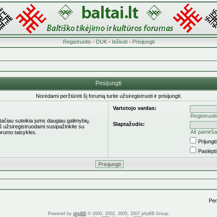
Registruotis
•
DUK
•
Ieškoti
•
Prisijungti
Prisijungti
Norėdami peržiūrėti šį forumą turite užsiregistruoti ir prisijungti.
Vartotojo vardas:
Registruoti
 tačiau suteikia jums daugiau galimybių.
Slaptažodis:
eš užsiregistruodami susipažinkite su
Aš pamirša
orumo taisykles.
Prijung
Paslėpt
Pere
Powered by
phpBB
© 2000, 2002, 2005, 2007 phpBB Group.