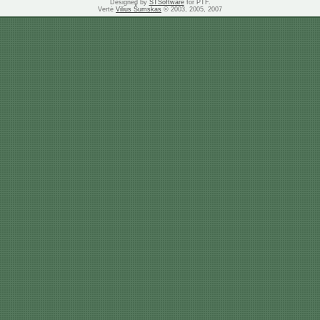
Designed by
STSoftware
for PTF.
Vertė
Vilius Šumskas
© 2003, 2005, 2007