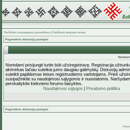
Peržiūrėti neatsakytus pranešimus
|
Peržiūrėti aktyvias temas
Pagrindinis diskusijų puslapis
Norėdami 
Norėdami prisijungti turite būti užsiregistravę. Registracija užtrun
akimirkas tačiau suteikia jums daugiau galimybių. Diskusijų admini
suteikti papildomas teises registruotiems vartotojams. Prieš užsi
susipažinkite su naudojimosi sąlygomis ir nuostatomis. Naršydam
perskaitykite kiekvieno forumo taisykles.
Naudojimosi sąlygos
|
Privatumo politika
Pagrindinis diskusijų puslapis
Powe