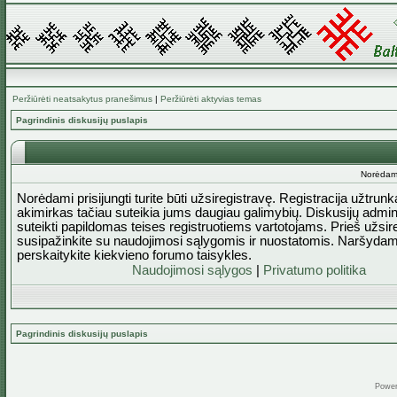
Peržiūrėti neatsakytus pranešimus
|
Peržiūrėti aktyvias temas
Pagrindinis diskusijų puslapis
Norėdami 
Norėdami prisijungti turite būti užsiregistravę. Registracija užtrun
akimirkas tačiau suteikia jums daugiau galimybių. Diskusijų admini
suteikti papildomas teises registruotiems vartotojams. Prieš užsi
susipažinkite su naudojimosi sąlygomis ir nuostatomis. Naršydam
perskaitykite kiekvieno forumo taisykles.
Naudojimosi sąlygos
|
Privatumo politika
Pagrindinis diskusijų puslapis
Powe