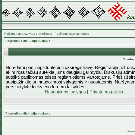
Peržiūrėti neatsakytus pranešimus
|
Peržiūrėti aktyvias temas
Pagrindinis diskusijų puslapis
Norėdami 
Norėdami prisijungti turite būti užsiregistravę. Registracija užtrun
akimirkas tačiau suteikia jums daugiau galimybių. Diskusijų admini
suteikti papildomas teises registruotiems vartotojams. Prieš užsi
susipažinkite su naudojimosi sąlygomis ir nuostatomis. Naršydam
perskaitykite kiekvieno forumo taisykles.
Naudojimosi sąlygos
|
Privatumo politika
Pagrindinis diskusijų puslapis
Powe