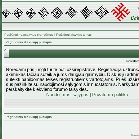
Peržiūrėti neatsakytus pranešimus
|
Peržiūrėti aktyvias temas
Pagrindinis diskusijų puslapis
Norėdami 
Norėdami prisijungti turite būti užsiregistravę. Registracija užtrun
akimirkas tačiau suteikia jums daugiau galimybių. Diskusijų admini
suteikti papildomas teises registruotiems vartotojams. Prieš užsi
susipažinkite su naudojimosi sąlygomis ir nuostatomis. Naršydam
perskaitykite kiekvieno forumo taisykles.
Naudojimosi sąlygos
|
Privatumo politika
Pagrindinis diskusijų puslapis
Powe