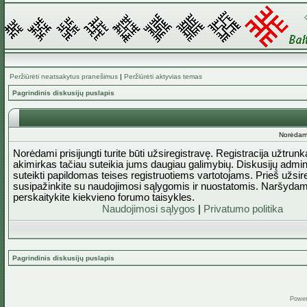
Peržiūrėti neatsakytus pranešimus
|
Peržiūrėti aktyvias temas
Pagrindinis diskusijų puslapis
Norėdami 
Norėdami prisijungti turite būti užsiregistravę. Registracija užtrun
akimirkas tačiau suteikia jums daugiau galimybių. Diskusijų admini
suteikti papildomas teises registruotiems vartotojams. Prieš užsi
susipažinkite su naudojimosi sąlygomis ir nuostatomis. Naršydam
perskaitykite kiekvieno forumo taisykles.
Naudojimosi sąlygos
|
Privatumo politika
Pagrindinis diskusijų puslapis
Powe