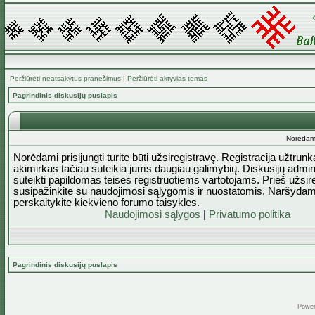
Peržiūrėti neatsakytus pranešimus
|
Peržiūrėti aktyvias temas
Pagrindinis diskusijų puslapis
Norėdami 
Norėdami prisijungti turite būti užsiregistravę. Registracija užtrun
akimirkas tačiau suteikia jums daugiau galimybių. Diskusijų admini
suteikti papildomas teises registruotiems vartotojams. Prieš užsi
susipažinkite su naudojimosi sąlygomis ir nuostatomis. Naršydam
perskaitykite kiekvieno forumo taisykles.
Naudojimosi sąlygos
|
Privatumo politika
Pagrindinis diskusijų puslapis
Powe